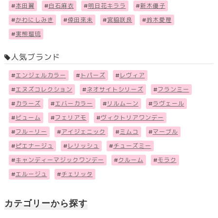
#
本田翼
#
白石麻衣
#
明日花キララ
#
新木優子
#
かわにしみき
#
倖田來未
#
宮脇咲良
#
鈴木愛理
#
実熊瑠琉
人気ブランド
#
エンジェルカラー
#
トパーズ
#
レヴィア
#
エヌズコレクション
#
ネオサイトシリーズ
#
フランミー
#
カラーズ
#
エバーカラー
#
リルムーン
#
ラヴェール
#
ビューム
#
フェリアモ
#
ヴィクトリアワンデー
#
フル－リー
#
アイジェニック
#
ミムコ
#
マーブル
#
ピエナージュ
#
レリッシュ
#
チューズミー
#
キャンディーマジックワンデー
#
クルーム
#
モラク
#
エルージュ
#
チェリッタ
カテゴリーから探す