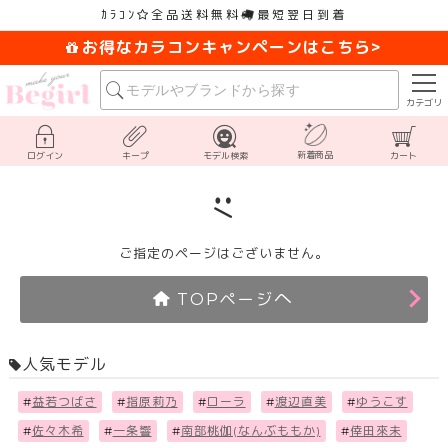
ｶﾗｺﾝ
全品送料無料
最短翌日到着
お得なカラコンキャンペーンはこちら>
カテゴリ
新着商品
ログイン
キープ
モデル検索
カート
ご指定のページはございません。
へ
TOPページ
人気モデル
#
益若つばさ
#
指原莉乃
#
ローラ
#
渡辺直美
#
ゆうこす
#
佐々木希
#
一条響
#
南部桃伽(なんぶももか)
#
倖田來未