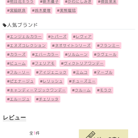
#
明日花キララ
#
新木優子
#
かわにしみき
#
倖田來未
#
宮脇咲良
#
鈴木愛理
#
実熊瑠琉
人気ブランド
#
エンジェルカラー
#
トパーズ
#
レヴィア
#
エヌズコレクション
#
ネオサイトシリーズ
#
フランミー
#
カラーズ
#
エバーカラー
#
リルムーン
#
ラヴェール
#
ビューム
#
フェリアモ
#
ヴィクトリアワンデー
#
フル－リー
#
アイジェニック
#
ミムコ
#
マーブル
#
ピエナージュ
#
レリッシュ
#
チューズミー
#
キャンディーマジックワンデー
#
クルーム
#
モラク
#
エルージュ
#
チェリッタ
レビュー
1
全
件