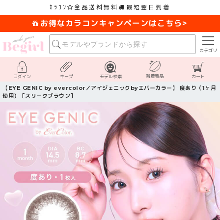
ｶﾗｺﾝ
全品送料無料
最短翌日到着
お得なカラコンキャンペーンはこちら>
カテゴリ
新着商品
ログイン
キープ
モデル検索
カート
【EYE GENIC by evercolor／アイジェニックbyエバーカラー】 度あり（1ヶ月
使用）［スリークブラウン］