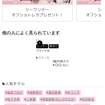
シーワンデー
シ
オフショトレカプレゼント！
オフショ
他の人によく見られています
1
ワンデー
度あり
ブランド名
カラー名
1箱10枚入り
￥〇〇
(税込)
人気モデル
#
益若つばさ
#
指原莉乃
#
渡辺直美
#
ゆうこす
#
佐々木希
#
一条響
#
南部桃伽(なんぶももか)
#
白石麻衣