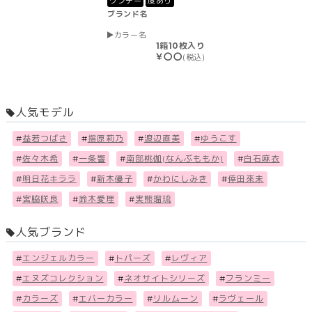
ワンデー
度あり
ブランド名
カラー名
1箱10枚入り
￥〇〇
(税込)
人気モデル
#
益若つばさ
#
指原莉乃
#
渡辺直美
#
ゆうこす
#
佐々木希
#
一条響
#
南部桃伽(なんぶももか)
#
白石麻衣
#
明日花キララ
#
新木優子
#
かわにしみき
#
倖田來未
#
宮脇咲良
#
鈴木愛理
#
実熊瑠琉
人気ブランド
#
エンジェルカラー
#
トパーズ
#
レヴィア
#
エヌズコレクション
#
ネオサイトシリーズ
#
フランミー
#
カラーズ
#
エバーカラー
#
リルムーン
#
ラヴェール