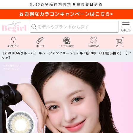
ｶﾗｺﾝ
全品送料無料
最短翌日到着
お得なカラコンキャンペーンはこちら>
カテゴリ
新着商品
ログイン
キープ
モデル検索
カート
【CRUUM/クルーム】 キム・ジアンイメージモデル 1箱10枚 （1日使い捨て） ［ア
クア］