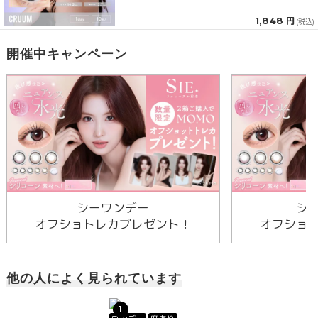
1,848 円
(税込)
開催中キャンペーン
シーワンデー
シ
オフショトレカプレゼント！
オフショ
他の人によく見られています
1