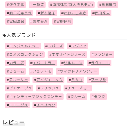
#
佐々木希
#
一条響
#
南部桃伽(なんぶももか)
#
白石麻衣
#
明日花キララ
#
新木優子
#
かわにしみき
#
倖田來未
#
宮脇咲良
#
鈴木愛理
#
実熊瑠琉
人気ブランド
#
エンジェルカラー
#
トパーズ
#
レヴィア
#
エヌズコレクション
#
ネオサイトシリーズ
#
フランミー
#
カラーズ
#
エバーカラー
#
リルムーン
#
ラヴェール
#
ビューム
#
フェリアモ
#
ヴィクトリアワンデー
#
フル－リー
#
アイジェニック
#
ミムコ
#
マーブル
#
ピエナージュ
#
レリッシュ
#
チューズミー
#
キャンディーマジックワンデー
#
クルーム
#
モラク
#
エルージュ
#
チェリッタ
レビュー