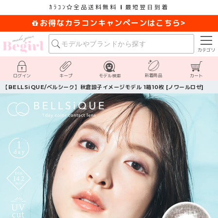
ｶﾗｺﾝ
全品送料無料
最短翌日到着
お得なカラコンキャンペーンはこちら>
カテゴリ
新着商品
ログイン
キープ
モデル検索
カート
【BELLSiQUE/ベルシーク】秋倉諒子イメージモデル 1箱10枚 [ノワールロゼ]