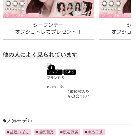
シーワンデー
シ
オフショトレカプレゼント！
オフショ
他の人によく見られています
1
ワンデー
度あり
ブランド名
カラー名
1箱10枚入り
￥〇〇
(税込)
人気モデル
#
益若つばさ
#
指原莉乃
#
渡辺直美
#
ゆうこす