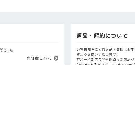
返品・解約について
お客様都合による返品・交換はお受
ださい。
すようお願いいたします。
詳細はこちら
万が一初期不良品や間違った商品が
｢Begirlお客様サポート｣までご
お客様よりご連絡をいただいた後、
たします。
21年11月4日より、カラーコンタ
ンズと同じように高度管理医療機
特定商取引に基づく表
。これに伴い、カラーコンタクト
働大臣の承認が、販売にあたって
理者の設置が義務づけられていま
特定商取引に基づく表示は詳細をご