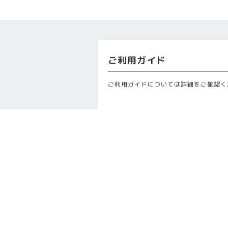
ご利用ガイド
ご利用ガイドについては詳細をご確認く
カラコンガイド
カラコンは高度管理医療機器です。 平成
クトレンズは、視力補正用コンタクトレ
器として薬事法の規制対象となりました
レンズの製造・輸入にあたっては厚生労
は都道府県知事の販売業の許可、販売管
す。