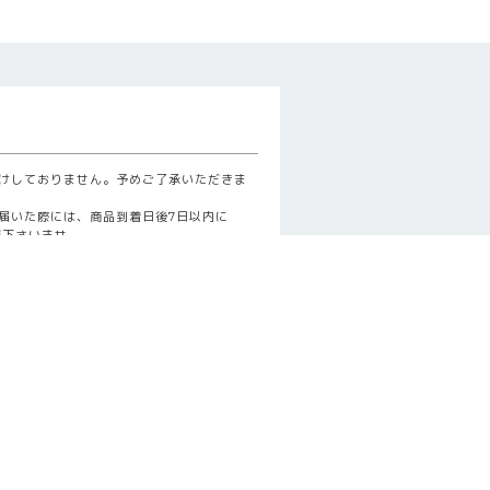
けしておりません。予めご了承いただきま
届いた際には、商品到着日後7日以内に
一報下さいませ。
商品の販売メーカーより交換商品を発送い
詳細はこちら
示
確認ください。
詳細はこちら