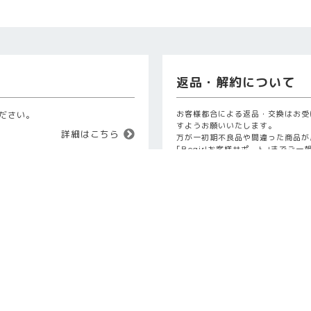
返品・解約について
お客様都合による返品・交換はお受
ださい。
すようお願いいたします。
詳細はこちら
万が一初期不良品や間違った商品が
｢Begirlお客様サポート｣までご
お客様よりご連絡をいただいた後、
たします。
21年11月4日より、カラーコンタ
ンズと同じように高度管理医療機
特定商取引に基づく表
。これに伴い、カラーコンタクト
働大臣の承認が、販売にあたって
理者の設置が義務づけられていま
特定商取引に基づく表示は詳細をご