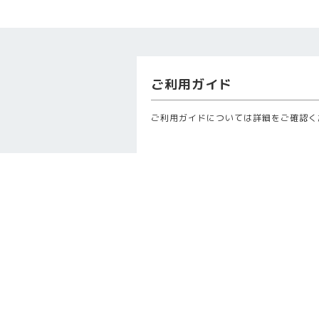
ご利用ガイド
ご利用ガイドについては詳細をご確認く
カラコンガイド
カラコンは高度管理医療機器です。 平成
クトレンズは、視力補正用コンタクトレ
器として薬事法の規制対象となりました
レンズの製造・輸入にあたっては厚生労
は都道府県知事の販売業の許可、販売管
す。