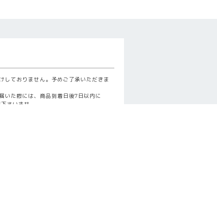
けしておりません。予めご了承いただきま
届いた際には、商品到着日後7日以内に
一報下さいませ。
商品の販売メーカーより交換商品を発送い
詳細はこちら
示
確認ください。
詳細はこちら