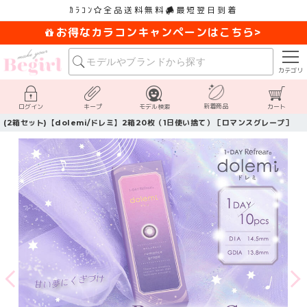
ｶﾗｺﾝ
全品送料無料
最短翌日到着
お得なカラコンキャンペーンはこちら>
カテゴリ
新着商品
ログイン
キープ
モデル検索
カート
(2箱セット)【dolemi/ドレミ】2箱20枚（1日使い捨て）［ロマンスグレープ］