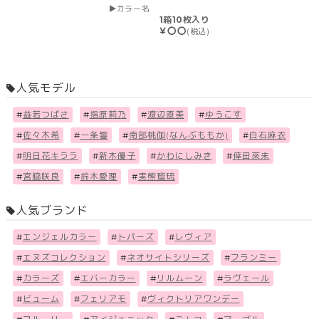
カラー名
1箱10枚入り
￥〇〇
(税込)
人気モデル
#
益若つばさ
#
指原莉乃
#
渡辺直美
#
ゆうこす
#
佐々木希
#
一条響
#
南部桃伽(なんぶももか)
#
白石麻衣
#
明日花キララ
#
新木優子
#
かわにしみき
#
倖田來未
#
宮脇咲良
#
鈴木愛理
#
実熊瑠琉
人気ブランド
#
エンジェルカラー
#
トパーズ
#
レヴィア
#
エヌズコレクション
#
ネオサイトシリーズ
#
フランミー
#
カラーズ
#
エバーカラー
#
リルムーン
#
ラヴェール
#
ビューム
#
フェリアモ
#
ヴィクトリアワンデー