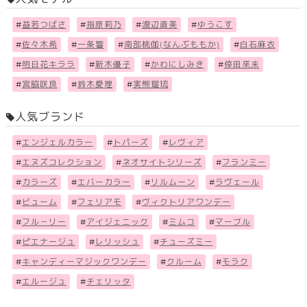
#
益若つばさ
#
指原莉乃
#
渡辺直美
#
ゆうこす
#
佐々木希
#
一条響
#
南部桃伽(なんぶももか)
#
白石麻衣
#
明日花キララ
#
新木優子
#
かわにしみき
#
倖田來未
#
宮脇咲良
#
鈴木愛理
#
実熊瑠琉
人気ブランド
#
エンジェルカラー
#
トパーズ
#
レヴィア
#
エヌズコレクション
#
ネオサイトシリーズ
#
フランミー
#
カラーズ
#
エバーカラー
#
リルムーン
#
ラヴェール
#
ビューム
#
フェリアモ
#
ヴィクトリアワンデー
#
フル－リー
#
アイジェニック
#
ミムコ
#
マーブル
#
ピエナージュ
#
レリッシュ
#
チューズミー
#
キャンディーマジックワンデー
#
クルーム
#
モラク
#
エルージュ
#
チェリッタ