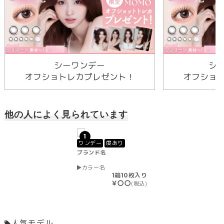
シーワンデー
シ
オフショトレカプレゼント！
オフショ
他の人によく見られています
1
ワンデー
度あり
ブランド名
カラー名
1箱10枚入り
￥〇〇
(税込)
人気モデル