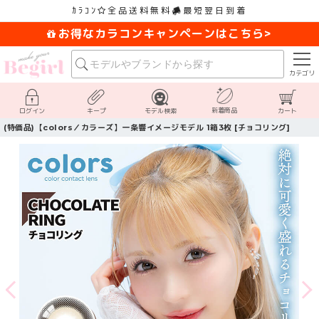
ｶﾗｺﾝ
全品送料無料
最短翌日到着
お得なカラコンキャンペーンはこちら>
カテゴリ
新着商品
ログイン
キープ
モデル検索
カート
(特価品)【colors／カラーズ】一条響イメージモデル 1箱3枚 [チョコリング]