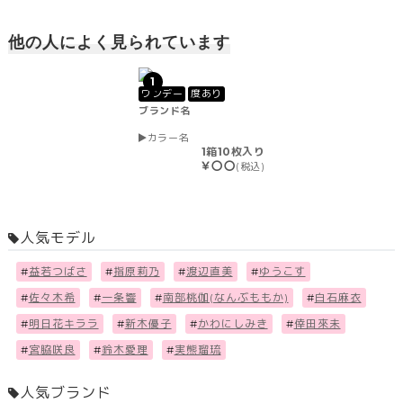
他の人によく見られています
1
ワンデー
度あり
ブランド名
カラー名
1箱10枚入り
￥〇〇
(税込)
人気モデル
#
益若つばさ
#
指原莉乃
#
渡辺直美
#
ゆうこす
#
佐々木希
#
一条響
#
南部桃伽(なんぶももか)
#
白石麻衣
#
明日花キララ
#
新木優子
#
かわにしみき
#
倖田來未
#
宮脇咲良
#
鈴木愛理
#
実熊瑠琉
人気ブランド