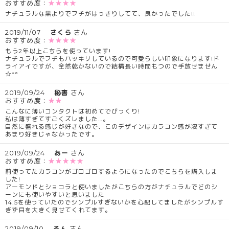
おすすめ度：
★★★★
ナチュラルな黒よりでフチがはっきりしてて、良かったでした!!
2019/11/07
さくら
さん
おすすめ度：
★★★★
もう2年以上こちらを使っています!
ナチュラルでフチもハッキリしているので可愛らしい印象になります!ド
ライアイですが、全然乾かないので結構長い時間もつので手放せません
☆*°
2019/09/24
秘書
さん
おすすめ度：
★★
こんなに薄いコンタクトは初めてでびっくり!
私は薄すぎてすごくズレました…。
自然に盛れる感じが好きなので、このデザインはカラコン感が凄すぎて
あまり好きじゃなかったです。
2019/09/24
あー
さん
おすすめ度：
★★★★★
前使ってたカラコンがゴロゴロするようになったのでこちらを購入しま
した!
アーモンドとショコラと使いましたがこちらの方がナチュラルでどのシ
ーンにも使いやすいと思いました
14.5を使っていたのでシンプルすぎないかを心配してましたがシンプルす
ぎず目を大きく見せてくれてます。
2019/09/10
るん
さん