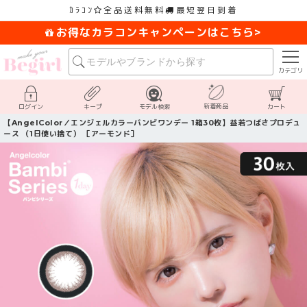
ｶﾗｺﾝ
全品送料無料
最短翌日到着
お得なカラコンキャンペーンはこちら>
カテゴリ
新着商品
ログイン
キープ
モデル検索
カート
【AngelColor／エンジェルカラーバンビワンデー 1箱30枚】益若つばさプロデュ
ース （1日使い捨て） ［アーモンド］