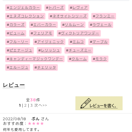
#
エンジェルカラー
#
トパーズ
#
レヴィア
#
エヌズコレクション
#
ネオサイトシリーズ
#
フランミー
#
カラーズ
#
エバーカラー
#
リルムーン
#
ラヴェール
#
ビューム
#
フェリアモ
#
ヴィクトリアワンデー
#
フル－リー
#
アイジェニック
#
ミムコ
#
マーブル
#
ピエナージュ
#
レリッシュ
#
チューズミー
#
キャンディーマジックワンデー
#
クルーム
#
モラク
#
エルージュ
#
チェリッタ
レビュー
38
全
件
1
|
2
|
3
次へ>>
2022/08/18
ぷん
さん
おすすめ度：
★★★★
何年も愛用してます。