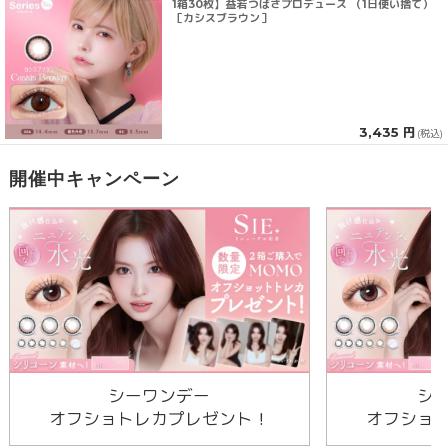
1箱30枚】益若つばさプロデュース （1日使い捨て）
［カシスブラウン］
3,435 円
(税込)
開催中キャンペーン
シーワンデー
シ
オフショトレカプレゼント！
オフショ