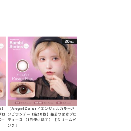
ーバ
【AngelColor／エンジェルカラーバ
プロ
ンビワンデー 1箱30枚】益若つばさプロ
ベー
デュース （1日使い捨て） ［クリームピ
ンク］