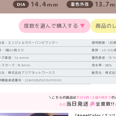
度数を選んで購入する
▼
商品の
品名：エンジェルカラーバンビワンデー
使用期限：1日
容：1箱30枚入り
度数：±0.00(度
ンズ直径：14.4mm
着色直径：13.
ースカーブ：8.5mm
含水率：58%
造元：株式会社アジアネットワークス
販売元：株式会社T
機器承認番号：22600BZX00011000
＼こちらの商品は
平日9時+土曜9時まで
の
当日発送
全度数!!
【AngelColor／エ