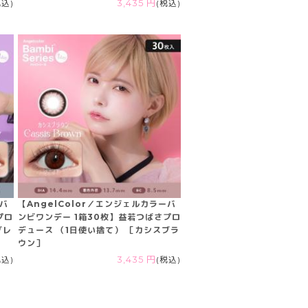
税込)
3,435 円
(税込)
ーバ
【AngelColor／エンジェルカラーバ
プロ
ンビワンデー 1箱30枚】益若つばさプロ
グレ
デュース （1日使い捨て） ［カシスブラ
ウン］
税込)
3,435 円
(税込)