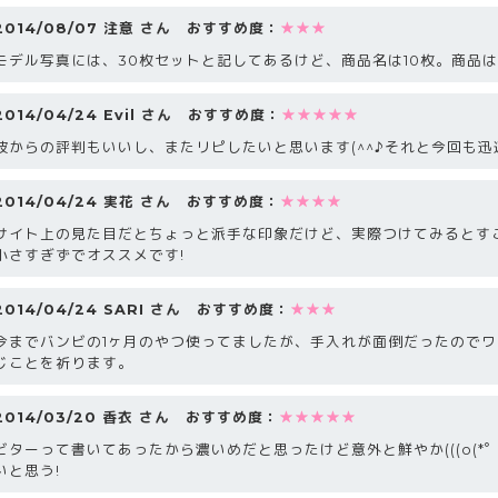
2014/08/07 注意 さん おすすめ度：
★★★
モデル写真には、30枚セットと記してあるけど、商品名は10枚。商品
2014/04/24 Evil さん おすすめ度：
★★★★★
彼からの評判もいいし、またリピしたいと思います(^^♪それと今回も迅
2014/04/24 実花 さん おすすめ度：
★★★★
サイト上の見た目だとちょっと派手な印象だけど、実際つけてみるとす
小さすぎずでオススメです!
2014/04/24 SARI さん おすすめ度：
★★★
今までバンビの1ヶ月のやつ使ってましたが、手入れが面倒だったので
じことを祈ります。
2014/03/20 香衣 さん おすすめ度：
★★★★★
ビターって書いてあったから濃いめだと思ったけど意外と鮮やか(((o(*゜
いと思う!