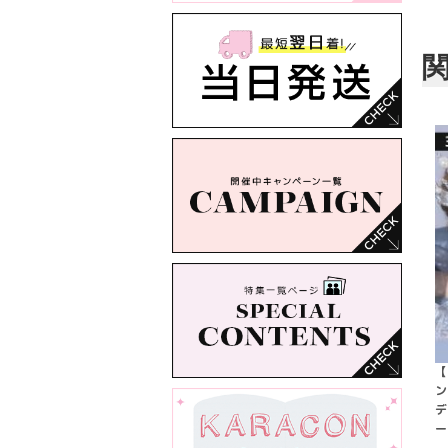
【
ン
デ
ー