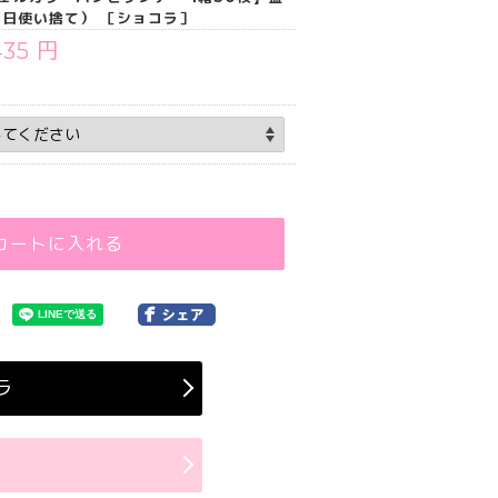
1日使い捨て） ［ショコラ］
435 円
カートに入れる
ラ
ラ