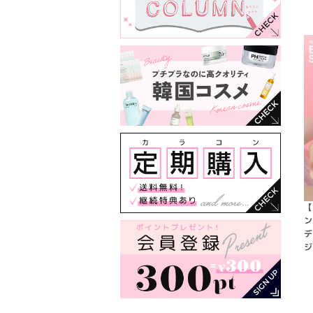
【
ン
デ
ジ