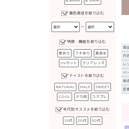
8.8mm
8.9mm
着色直径を絞り込む
〜
特徴・機能を絞り込む
商
度あり
フチあり
高含水
内
UVカット
クリアレンズ
レ
ベ
テイストを絞り込む
製
NATURAL
HALF
SWEET
医療
COOL
デカ目
コスプレ
年代別オススメを絞り込む
10代
20代
30代