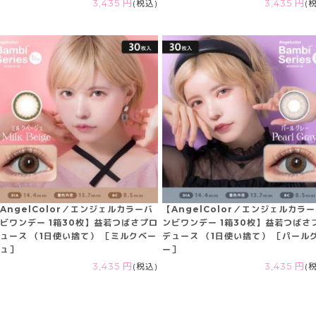
3,435 円
(税込)
3,435 円
(
AngelColor／エンジェルカラーバ
【AngelColor／エンジェルカラ
ビワンデー 1箱30枚】益若つばさプロ
ンビワンデー 1箱30枚】益若つばさ
ュース （1日使い捨て） ［ミルクベー
デュース （1日使い捨て） ［パール
ュ］
ー］
3,435 円
(税込)
3,435 円
(