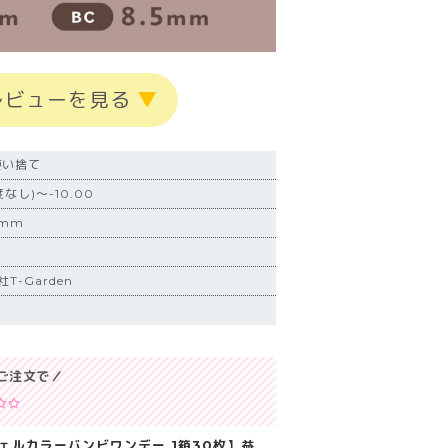
レビューを見る
▼
使い捨て
なし)～-10.00
7mm
-Garden
ご注文で／
ンジェルカラーバンビワンデー 1箱30枚】益