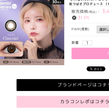
若つばさプロデュース （
3,
販売価格
：
(税込)
31 Pt
PWR(度数)
数量
ブランドページはコチ
カラコンレポはコチ