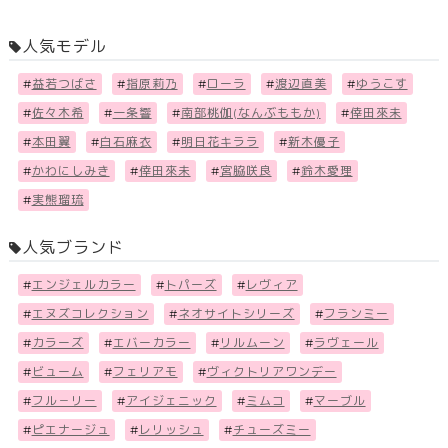
人気モデル
#
益若つばさ
#
指原莉乃
#
ローラ
#
渡辺直美
#
ゆうこす
#
佐々木希
#
一条響
#
南部桃伽(なんぶももか)
#
倖田來未
#
本田翼
#
白石麻衣
#
明日花キララ
#
新木優子
#
かわにしみき
#
倖田來未
#
宮脇咲良
#
鈴木愛理
#
実熊瑠琉
人気ブランド
#
エンジェルカラー
#
トパーズ
#
レヴィア
#
エヌズコレクション
#
ネオサイトシリーズ
#
フランミー
#
カラーズ
#
エバーカラー
#
リルムーン
#
ラヴェール
#
ビューム
#
フェリアモ
#
ヴィクトリアワンデー
#
フル－リー
#
アイジェニック
#
ミムコ
#
マーブル
#
ピエナージュ
#
レリッシュ
#
チューズミー