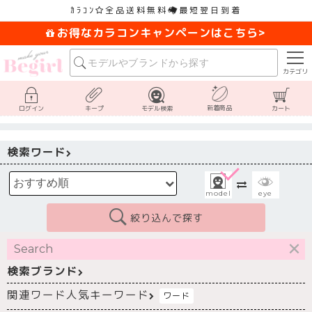
ｶﾗｺﾝ
全品送料無料
最短翌日到着
お得なカラコンキャンペーンはこちら>
カテゴリ
新着商品
ログイン
キープ
モデル検索
カート
検索ワード
model
eye
絞り込んで探す
検索ブランド
関連ワード
人気キーワード
ワード