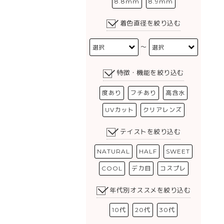
8.8mm
8.9mm
着色直径を絞り込む
〜
特徴・機能を絞り込む
度あり
フチあり
高含水
UVカット
クリアレンズ
テイストを絞り込む
NATURAL
HALF
SWEET
COOL
デカ目
コスプレ
年代別オススメを絞り込む
10代
20代
30代