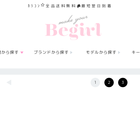
ｶﾗｺﾝ
全品送料無料
最短翌日到着
間から探す
ブランドから探す
モデルから探す
キ
◀
1
2
3