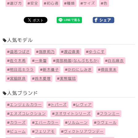
#
選び方
#
安全
#
初心者
#
種類
#
サイズ
#
色
人気モデル
#
益若つばさ
#
指原莉乃
#
渡辺直美
#
ゆうこす
#
佐々木希
#
一条響
#
南部桃伽(なんぶももか)
#
白石麻衣
#
明日花キララ
#
新木優子
#
かわにしみき
#
倖田來未
#
宮脇咲良
#
鈴木愛理
#
実熊瑠琉
人気ブランド
#
エンジェルカラー
#
トパーズ
#
レヴィア
#
エヌズコレクション
#
ネオサイトシリーズ
#
フランミー
#
カラーズ
#
エバーカラー
#
リルムーン
#
ラヴェール
#
ビューム
#
フェリアモ
#
ヴィクトリアワンデー