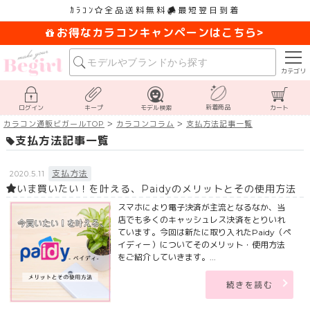
ｶﾗｺﾝ
全品送料無料
最短翌日到着
お得なカラコンキャンペーンはこちら>
カテゴリ
新着商品
ログイン
キープ
モデル検索
カート
カラコン通販ビガールTOP
カラコンコラム
支払方法記事一覧
支払方法記事一覧
支払方法
2020.5.11
いま買いたい！を叶える、Paidyのメリットとその使用方法
スマホにより電子決済が主流となるなか、当
店でも多くのキャッシュレス決済をとりいれ
ています。今回は新たに取り入れたPaidy（ペ
イディー）についてそのメリット・使用方法
をご紹介していきます。...
続きを読む