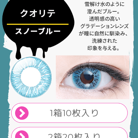
1箱10枚入り
2箱20枚入り