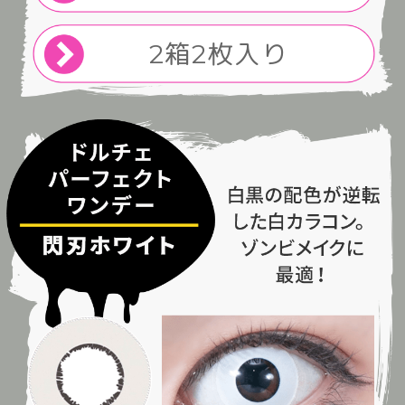
2箱2枚入り