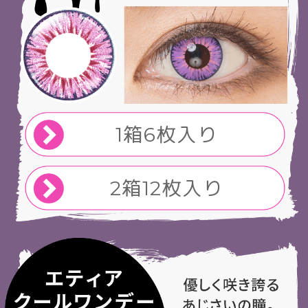
1箱6枚入り
2箱12枚入り