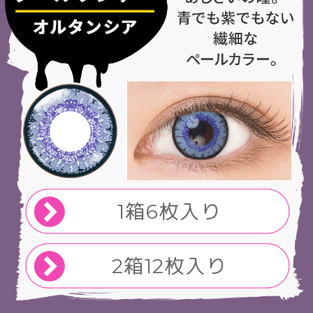
1箱6枚入り
2箱12枚入り