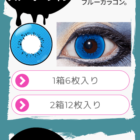
1箱6枚入り
2箱12枚入り