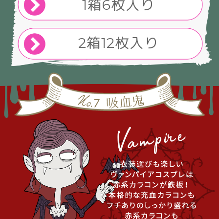
1箱6枚入り
2箱12枚入り