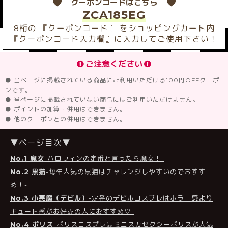
クーポンコードはこちら
ZCA185EG
8桁の 『クーポンコード』 をショッピングカート内
『クーポンコード入力欄』に入力してご使用下さい！
ご注意ください
● 当ページに掲載されている商品にご利用いただける100円OFFクーポ
ンです。
● 当ページに掲載されていない商品にはご利用いただけません。
● ポイントの加算・併用はできません。
● 他のクーポンとの併用はできません。
▼ページ目次▼
No.1 魔女
-ハロウィンの定番と言ったら魔女！-
No.2 黒猫
-毎年人気の黒猫はチャレンジしやすいのでおすす
め！-
No.3 小悪魔（デビル）
-定番のデビルコスプレはホラー感より
キュート感がお好みの人におすすめ♡-
No.4 ポリス
-ポリスコスプレはミニスカセクシーポリスが人気