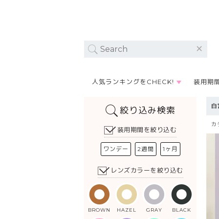
人気ランキングをCHECK!
装用期
白
絞り込み検索
カ
装用期間を絞り込む
ワンデー
2週間
1ヶ月
レンズカラーを絞り込む
BROWN
HAZEL
GRAY
BLACK