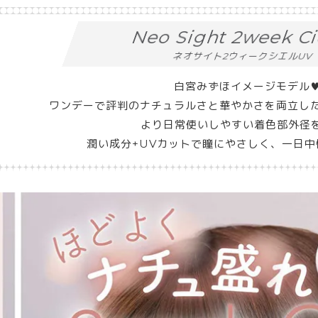
Neo Sight 2week C
ネオサイト2ウィークシエルUV
白宮みずほイメージモデル
ワンデーで評判のナチュラルさと華やかさを両立し
より日常使いしやすい着色部外径
潤い成分+UVカットで瞳にやさしく、一日中