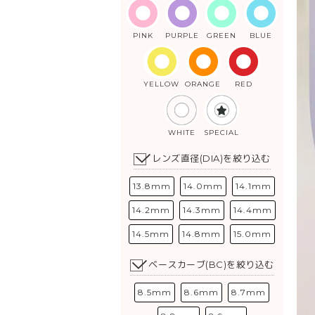
PINK
PURPLE
GREEN
BLUE
YELLOW
ORANGE
RED
WHITE
SPECIAL
レンズ直径(DIA)を絞り込む
13.8mm
14.0mm
14.1mm
14.2mm
14.3mm
14.4mm
14.5mm
14.8mm
15.0mm
ベースカーブ(BC)を絞り込む
8.5mm
8.6mm
8.7mm