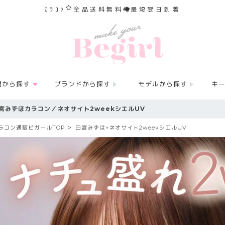
ｶﾗｺﾝ
全品送料無料
最短翌日到着
間から探す
ブランドから探す
モデルから探す
キ
宮みずほカラコン／ネオサイト2weekシエルUV
ラコン通販ビガールTOP
白宮みずほ×ネオサイト2weekシエルUV