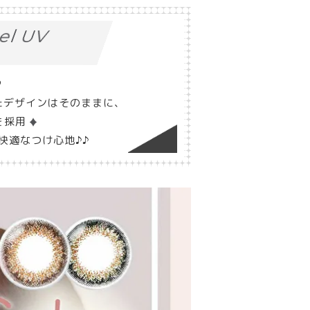
iel UV
♥
たデザインはそのままに、
を採用
快適なつけ心地♪♪