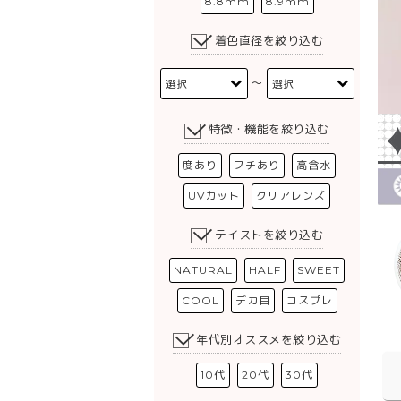
8.8mm
8.9mm
着色直径を絞り込む
〜
特徴・機能を絞り込む
度あり
フチあり
高含水
UVカット
クリアレンズ
テイストを絞り込む
NATURAL
HALF
SWEET
COOL
デカ目
コスプレ
年代別オススメを絞り込む
10代
20代
30代