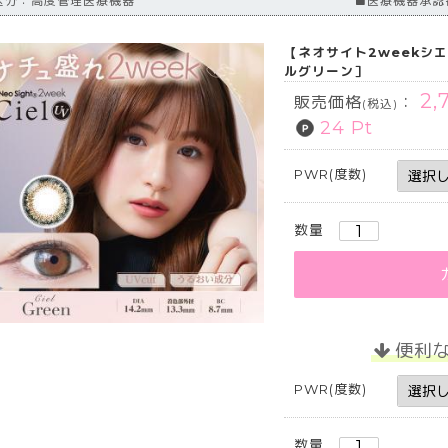
区分：高度管理医療機器
■医療機器承認番
【ネオサイト2weekシ
ルグリーン］
2,
販売価格
：
(税込)
24 Pt
PWR(度数)
数量
便利
PWR(度数)
数量