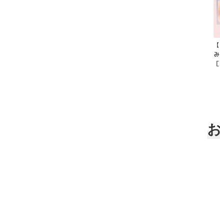
【
み
［