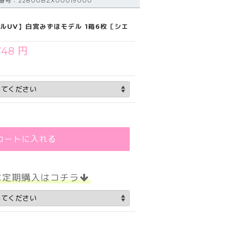
号：22800BZX00019000
エルUV】白宮みずほモデル 1箱6枚［シエ
748 円
カートに入れる
な定期購入はコチラ