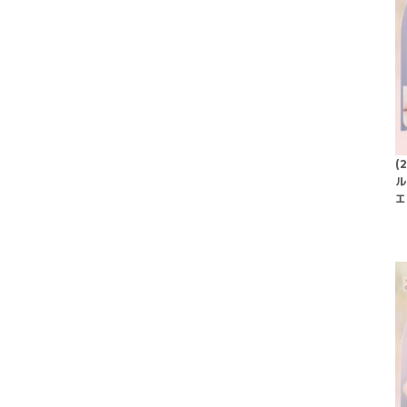
(
ル
エ