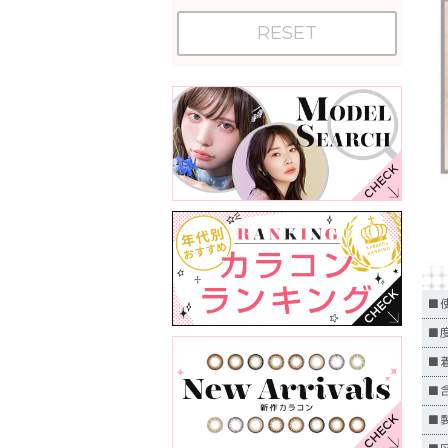
RESET
■
■度
■
■含
■