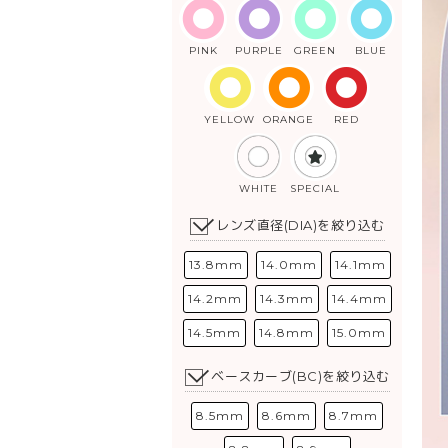
PINK
PURPLE
GREEN
BLUE
YELLOW
ORANGE
RED
WHITE
SPECIAL
レンズ直径(DIA)を絞り込む
13.8mm
14.0mm
14.1mm
14.2mm
14.3mm
14.4mm
14.5mm
14.8mm
15.0mm
ベースカーブ(BC)を絞り込む
8.5mm
8.6mm
8.7mm