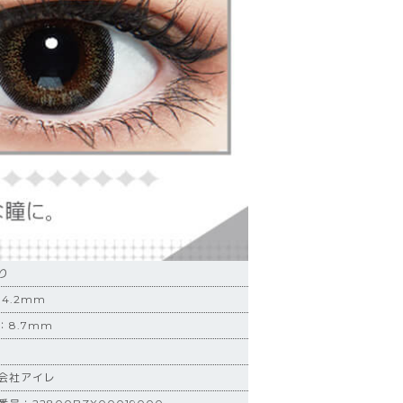
り
4.2mm
：8.7mm
会社アイレ