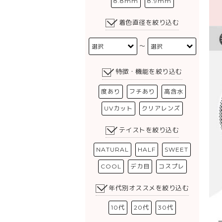
8.8mm
8.9mm
着色直径を絞り込む
〜
特徴・機能を絞り込む
度あり
フチあり
高含水
UVカット
クリアレンズ
テイストを絞り込む
NATURAL
HALF
SWEET
COOL
デカ目
コスプレ
年代別オススメを絞り込む
10代
20代
30代