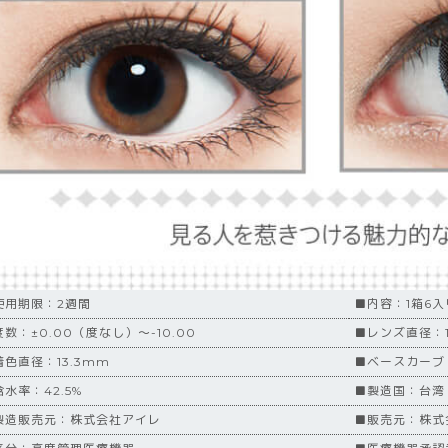
使用期限：2週間
■内容：1箱6入
数：±0.00（度なし）～-10.00
■レンズ直径：1
着色直径：13.3mm
■ベースカーブ
水率：42.5%
■製造国：台湾
製造販売元：株式会社アイレ
■販売元：株式