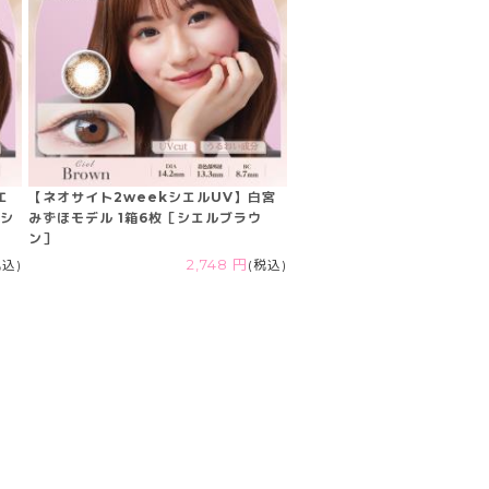
エ
【ネオサイト2weekシエルUV】白宮
［シ
みずほモデル 1箱6枚［シエルブラウ
ン］
税込)
2,748 円
(税込)