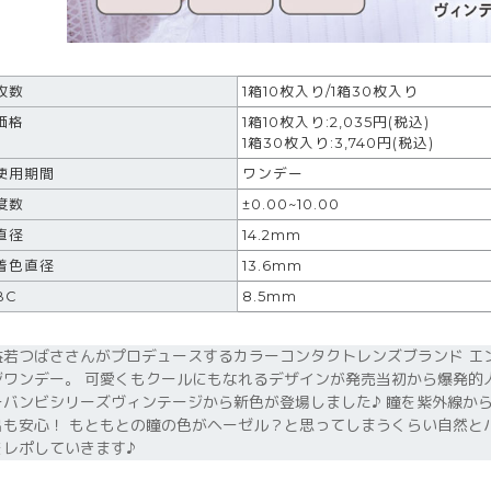
枚数
1箱10枚入り/1箱30枚入り
価格
1箱10枚入り:2,035円(税込)
1箱30枚入り:3,740円(税込)
使用期間
ワンデー
度数
±0.00~10.00
直径
14.2mm
着色直径
13.6mm
BC
8.5mm
益若つばささんがプロデュースするカラーコンタクトレンズブランド エ
ジワンデー。 可愛くもクールにもなれるデザインが発売当初から爆発的
ーバンビシリーズヴィンテージから新色が登場しました♪ 瞳を紫外線か
出も安心！ もともとの瞳の色がヘーゼル？と思ってしまうくらい自然と
をレポしていきます♪