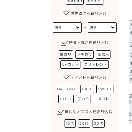
8.8mm
8.9mm
着色直径を絞り込む
〜
特徴・機能を絞り込む
度あり
フチあり
高含水
UVカット
クリアレンズ
テイストを絞り込む
NATURAL
HALF
SWEET
COOL
デカ目
コスプレ
年代別オススメを絞り込む
10代
20代
30代