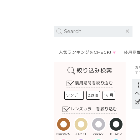
人気ランキングをCHECK!
装用期
カ
絞り込み検索
エ
装用期間を絞り込む
ワンデー
2週間
1ヶ月
レンズカラーを絞り込む
BROWN
HAZEL
GRAY
BLACK