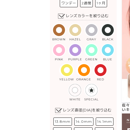
ワンデー
2週間
1ヶ月
レンズカラーを絞り込む
BROWN
HAZEL
GRAY
BLACK
PINK
PURPLE
GREEN
BLUE
YELLOW
ORANGE
RED
WHITE
SPECIAL
佐々
いキ
レンズ直径(DIA)を絞り込む
13.8mm
14.0mm
14.1mm