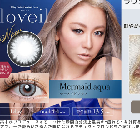
來未がプロデュースする、つけた瞬間自分史上最高の"盛れる" を計算
アブルーで艶めいた澄んだ瞳になれるアディクトブロンドをご紹介しま