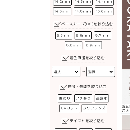
14.2mm
14.3mm
14.4mm
14.5mm
14.8mm
15.0mm
ベースカーブ(BC)を絞り込む
8.5mm
8.6mm
8.7mm
8.8mm
8.9mm
着色直径を絞り込む
〜
特徴・機能を絞り込む
度あり
フチあり
高含水
渡辺
UVカット
クリアレンズ
こと
テイストを絞り込む