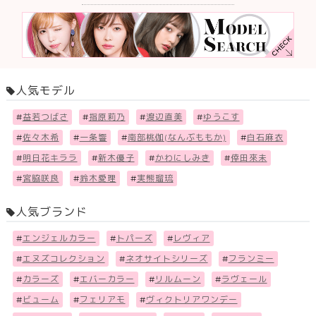
人気モデル
#
益若つばさ
#
指原莉乃
#
渡辺直美
#
ゆうこす
#
佐々木希
#
一条響
#
南部桃伽(なんぶももか)
#
白石麻衣
#
明日花キララ
#
新木優子
#
かわにしみき
#
倖田來未
#
宮脇咲良
#
鈴木愛理
#
実熊瑠琉
人気ブランド
#
エンジェルカラー
#
トパーズ
#
レヴィア
#
エヌズコレクション
#
ネオサイトシリーズ
#
フランミー
#
カラーズ
#
エバーカラー
#
リルムーン
#
ラヴェール
#
ビューム
#
フェリアモ
#
ヴィクトリアワンデー