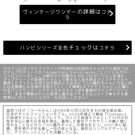
の詳細は
ヴィンテージワンデー
コチ
ラ
チェックは
バンビシリーズ全色
コチラ
カラコンにばっちりアイラインが特徴的な伝説的ギャルモデル益若つば
ささんプロデュースの「AngelColor Bambi series（エンジェルカラー
バンビシリーズ）」。小柄ながら均整のとれたプロポーションを持ち、
ポップティーンの読者モデルとして絶大な人気を誇るカリスマモデル☆
着用したアイテムは売り切れ続出になるなど『100億円ギャル』の名と共
に社会現象になる程◎全部で3シリーズ展開♪太フチでくりんとした瞳に
なるバンビワンデーとナチュラルで大人っぽさ重視のヴィンテージシリ
ーズ、まるで裸眼みたいに自然と盛れるナチュラルシリーズ★モデル愛
用率No.1のエンジェルカラーをお試しください！
益若つばさ（つーちゃん）は1985年10月13日生まれの埼玉県出身。
日本のギャルファッションモデル。2006年頃より雑誌『Popteen』
の読者モデルとして大ブレイク。カリスマ読者モデルとして10代の女
性を中心に絶大な支持を得る。着用した服やアクセサリーが瞬く間に
売れることなどから「100億円ギャル」の異名をもつ。2007年に結
婚、翌年男の子を出産し一児の母となる。現在はシングルマザーとな
り、ママタレントとしても活躍している。