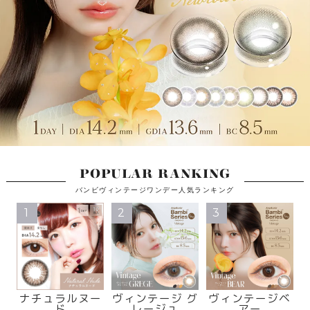
POPULAR RANKING
バンビヴィンテージワンデー人気ランキング
1
2
3
ナチュラルヌー
ヴィンテージ グ
ヴィンテージベ
ド
レージュ
アー