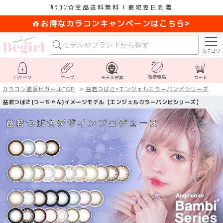
ｶﾗｺﾝ
全品送料無料
最短翌日到着
お得なカラコンキャンペーンはこちら>
カテゴリ
新着商品
ログイン
キープ
モデル検索
カート
カラコン通販ビガールTOP
益若つばさ×エンジェルカラーバンビシリーズ
益若つばさ(つーちゃん)イメージモデル【エンジェルカラーバンビシリーズ】