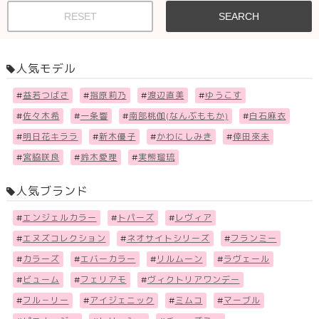
RESET
SEARCH
人気モデル
#
益若つばさ
#
指原莉乃
#
渡辺直美
#
ゆうこす
#
佐々木希
#
一条響
#
南部桃伽(なんぶももか)
#
白石麻衣
#
明日花キララ
#
新木優子
#
かわにしみき
#
倖田來未
#
宮脇咲良
#
鈴木愛理
#
実熊瑠琉
人気ブランド
#
エンジェルカラー
#
トパーズ
#
レヴィア
#
エヌズコレクション
#
ネオサイトシリーズ
#
フランミー
#
カラーズ
#
エバーカラー
#
リルムーン
#
ラヴェール
#
ビューム
#
フェリアモ
#
ヴィクトリアワンデー
#
フル－リー
#
アイジェニック
#
ミムコ
#
マーブル