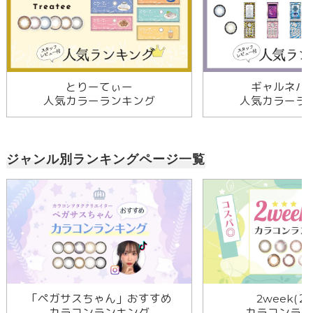
とりーてぃー
ギャルネバ
人気カラーランキング
人気カラーラ
ジャンル別ランキングページ一覧
「ペガサスちゃん」おすすめ
2week(２
カラコンランキング
カラコンラン