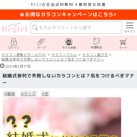
ｶﾗｺﾝ
全品送料無料
最短翌日到着
お得なカラコンキャンペーンはこちら>
カテゴリ
新着商品
ログイン
キープ
モデル検索
カート
カラコン通販ビガールTOP
カラコンコラム
カラコン選び方
結婚式参列で失敗しないカラコンとは？気をつけるべきマナー
2023年2月17日
結婚式参列で失敗しないカラコンとは？気をつけるべきマナ
ー
#種類
#サイズ
#色