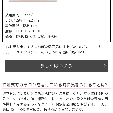
装用期間：ワンデー
レンズ直径：14.2mm
着色直径：12.8mm
度数：±0.00 ～ -8.00
値段：1箱10枚入り 1,760円(税込)
こなれ感を出して大人っぽい雰囲気に仕上げたいならこれ！ナチュ
ラルにニュアンスグレーのおしゃれな瞳に印象UP！
は
詳しく
コチラ
結婚式でカラコンを着けている時に気をつけることは?
誰でも急に明るいところから暗いところに行くと、すぐには周囲が
見えにくいです。暗い場所にい続けることで、段々と暗い環境に目
が慣れて見えるようになっていく現象を暗順応と呼びます。一方、
鳥目(夜盲症)の場合には、暗順応ができないのです。