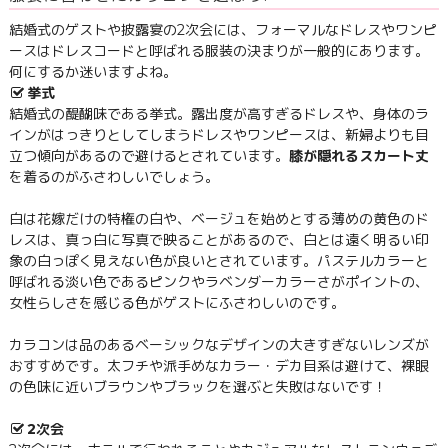
結婚式のゲストや披露宴の2次会には、フォーマルなドレスやワンピ
ースはドレスコードと呼ばれる服装の決まりが一般的にあります。
何にするか迷いますよね。
挙式
結婚式の醍醐味である挙式。露出度が高すぎるドレスや、身体のラ
インがはっきりとしてしまうドレスやワンピースは、新婦よりも目
立つ傾向があるので避けるとされています。
膝が隠れるスカート丈
を着るのがふさわしいでしょう。
白は花嫁だけの特権の白や、ベージュを始めとする薄めの黄色のド
レスは、真っ白に写真で映ることがあるので、白とは遠く明るい印
象の白っぽく見えない色が良いとされています。パステルカラーと
呼ばれる淡い色であるピンクやラベンダーカラーさがポイントの、
女性らしさを感じる色がゲストにふさわしいのです。
カラコンは品のあるベーシックなデザインの大きすぎないレンズが
おすすめです。太フチや派手めなカラー・デカ目系は避けて、裸眼
の色味に近いブラウンやブラックを選ぶと失敗はないです！
2次会