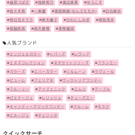
#
益若つばさ
#
指原莉乃
#
渡辺直美
#
ゆうこす
#
佐々木希
#
一条響
#
南部桃伽(なんぶももか)
#
白石麻衣
#
明日花キララ
#
新木優子
#
かわにしみき
#
倖田來未
#
宮脇咲良
#
鈴木愛理
#
実熊瑠琉
人気ブランド
#
エンジェルカラー
#
トパーズ
#
レヴィア
#
エヌズコレクション
#
ネオサイトシリーズ
#
フランミー
#
カラーズ
#
エバーカラー
#
リルムーン
#
ラヴェール
#
ビューム
#
フェリアモ
#
ヴィクトリアワンデー
#
フル－リー
#
アイジェニック
#
ミムコ
#
マーブル
#
ピエナージュ
#
レリッシュ
#
チューズミー
#
キャンディーマジックワンデー
#
クルーム
#
モラク
#
エルージュ
#
チェリッタ
クイックサーチ