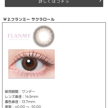
は
詳しく
コチラ
2.フランミー サクラロール
装用期間：ワンデー
レンズ直径：14.5mm
着色直径：13.7mm
度数：±0.00 ～ -10.00