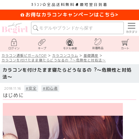
ｶﾗｺﾝ
全品送料無料
最短翌日到着
お得なカラコンキャンペーンはこちら>
カテゴリ
新着商品
ログイン
キープ
モデル検索
カート
カラコン通販ビガールTOP
カラコンコラム
基礎講座
カラコンを付けたまま寝たらどうなるの︖〜危険性と対処法〜
カラコンを付けたまま寝たらどうなるの︖〜危険性と対処
法〜
#安全
#初心者
2018.11.16
はじめに