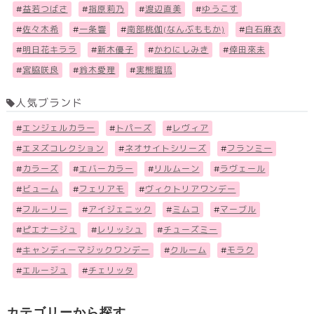
#
益若つばさ
#
指原莉乃
#
渡辺直美
#
ゆうこす
#
佐々木希
#
一条響
#
南部桃伽(なんぶももか)
#
白石麻衣
#
明日花キララ
#
新木優子
#
かわにしみき
#
倖田來未
#
宮脇咲良
#
鈴木愛理
#
実熊瑠琉
人気ブランド
#
エンジェルカラー
#
トパーズ
#
レヴィア
#
エヌズコレクション
#
ネオサイトシリーズ
#
フランミー
#
カラーズ
#
エバーカラー
#
リルムーン
#
ラヴェール
#
ビューム
#
フェリアモ
#
ヴィクトリアワンデー
#
フル－リー
#
アイジェニック
#
ミムコ
#
マーブル
#
ピエナージュ
#
レリッシュ
#
チューズミー
#
キャンディーマジックワンデー
#
クルーム
#
モラク
#
エルージュ
#
チェリッタ
カテゴリーから探す