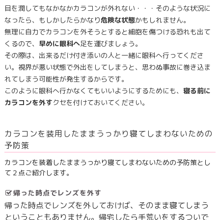
目を潤してもなかなかカラコンが外れない・・・そのような状況に
なったら、もしかしたらかなり
危険な状態
かもしれません。
無理に自力でカラコンを外そうとすると細胞を傷つける恐れも出て
くるので、
早めに眼科へ
足を運びましょう。
その際は、出来るだけ付き添いの人と一緒に眼科へ行ってくださ
い。視界が悪い状態で外出をしてしまうと、思わぬ事故に巻き込ま
れてしまう可能性が発生するからです。
このように眼科へ行かなくてもいいようにするためにも、
寝る前に
カラコンを外す
クセを付けておいてください。
カラコンを装用したままうっかり寝てしまわないための
予防策
カラコンを装着したままうっかり寝てしまわないための予防策とし
て２点ご紹介します。
帰った時点でレンズを外す
帰った時点でレンズを外しておけば、そのまま寝てしまう
ということもありません。帰宅したら手荒いをするついで