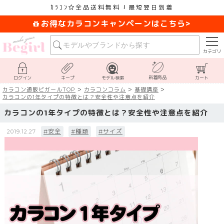
ｶﾗｺﾝ
全品送料無料
最短翌日到着
お得なカラコンキャンペーンはこちら>
カテゴリ
新着商品
ログイン
キープ
モデル検索
カート
カラコン通販ビガールTOP
カラコンコラム
基礎講座
カラコンの1年タイプの特徴とは？安全性や注意点を紹介
カラコンの1年タイプの特徴とは？安全性や注意点を紹介
#安全
#種類
#サイズ
2019.12.27