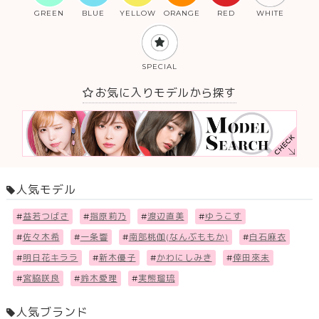
GREEN
BLUE
YELLOW
ORANGE
RED
WHITE
SPECIAL
お気に入りモデルから探す
人気モデル
#
益若つばさ
#
指原莉乃
#
渡辺直美
#
ゆうこす
#
佐々木希
#
一条響
#
南部桃伽(なんぶももか)
#
白石麻衣
#
明日花キララ
#
新木優子
#
かわにしみき
#
倖田來未
#
宮脇咲良
#
鈴木愛理
#
実熊瑠琉
人気ブランド