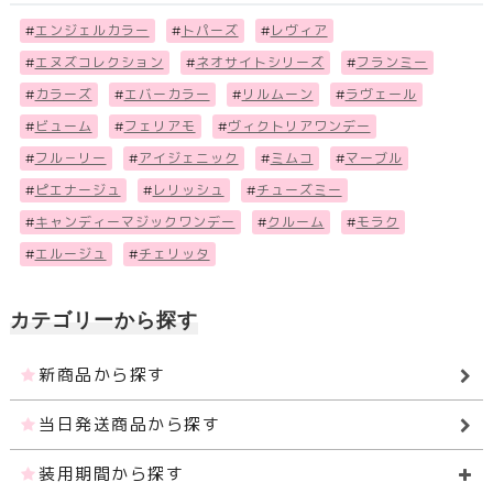
#
エンジェルカラー
#
トパーズ
#
レヴィア
#
エヌズコレクション
#
ネオサイトシリーズ
#
フランミー
#
カラーズ
#
エバーカラー
#
リルムーン
#
ラヴェール
#
ビューム
#
フェリアモ
#
ヴィクトリアワンデー
#
フル－リー
#
アイジェニック
#
ミムコ
#
マーブル
#
ピエナージュ
#
レリッシュ
#
チューズミー
#
キャンディーマジックワンデー
#
クルーム
#
モラク
#
エルージュ
#
チェリッタ
カテゴリーから探す
新商品から探す
当日発送商品から探す
装用期間から探す