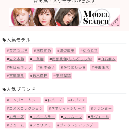
お気に入りモデルから探す
人気モデル
#
益若つばさ
#
指原莉乃
#
渡辺直美
#
ゆうこす
#
佐々木希
#
一条響
#
南部桃伽(なんぶももか)
#
白石麻衣
#
明日花キララ
#
新木優子
#
かわにしみき
#
倖田來未
#
宮脇咲良
#
鈴木愛理
#
実熊瑠琉
人気ブランド
#
エンジェルカラー
#
トパーズ
#
レヴィア
#
エヌズコレクション
#
ネオサイトシリーズ
#
フランミー
#
カラーズ
#
エバーカラー
#
リルムーン
#
ラヴェール
#
ビューム
#
フェリアモ
#
ヴィクトリアワンデー