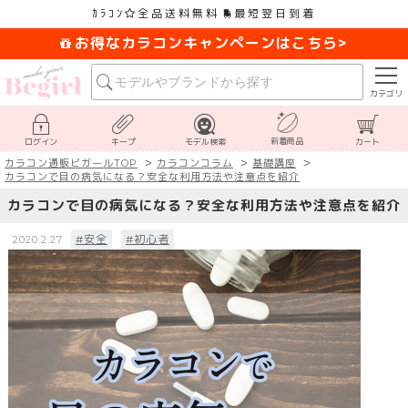
ｶﾗｺﾝ
全品送料無料
最短翌日到着
お得なカラコンキャンペーンはこちら>
カテゴリ
新着商品
ログイン
キープ
モデル検索
カート
カラコン通販ビガールTOP
カラコンコラム
基礎講座
カラコンで目の病気になる？安全な利用方法や注意点を紹介
カラコンで目の病気になる？安全な利用方法や注意点を紹介
#安全
#初心者
2020.2.27