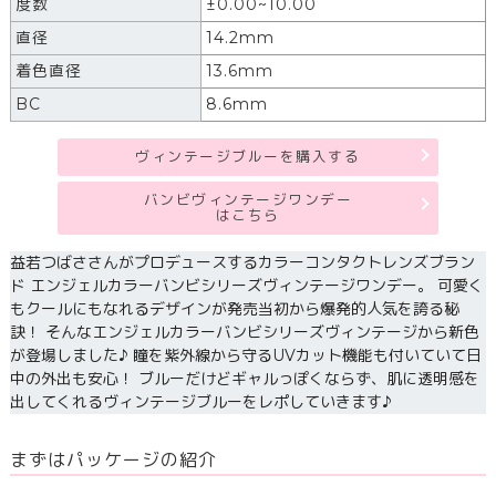
度数
±0.00~10.00
直径
14.2mm
着色直径
13.6mm
BC
8.6mm
ヴィンテージブルーを購入する
バンビヴィンテージワンデー
はこちら
益若つばささんがプロデュースするカラーコンタクトレンズブラン
ド エンジェルカラーバンビシリーズヴィンテージワンデー。 可愛く
もクールにもなれるデザインが発売当初から爆発的人気を誇る秘
訣！ そんなエンジェルカラーバンビシリーズヴィンテージから新色
が登場しました♪ 瞳を紫外線から守るUVカット機能も付いていて日
中の外出も安心！ ブルーだけどギャルっぽくならず、肌に透明感を
出してくれるヴィンテージブルーをレポしていきます♪
まずはパッケージの紹介