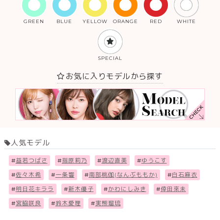
GREEN
BLUE
YELLOW
ORANGE
RED
WHITE
SPECIAL
お気に入りモデルから探す
人気モデル
#
益若つばさ
#
指原莉乃
#
渡辺直美
#
ゆうこす
#
佐々木希
#
一条響
#
南部桃伽(なんぶももか)
#
白石麻衣
#
明日花キララ
#
新木優子
#
かわにしみき
#
倖田來未
#
宮脇咲良
#
鈴木愛理
#
実熊瑠琉