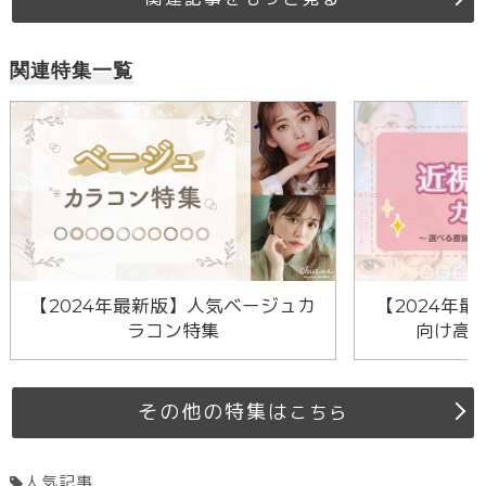
関連特集一覧
【2024年最新版】人気ベージュカ
【2024年最
ラコン特集
向け高
その他の特集は
こちら
人気記事