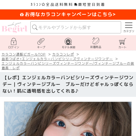
ｶﾗｺﾝ
全品送料無料
最短翌日到着
お得なカラコンキャンペーンはこちら>
カテゴリ
新着商品
ログイン
キープ
モデル検索
カート
カラコン通販ビガールTOP
カラコンレポ
益若つばさ×エンジェルカラーバンビシリーズヴィンテージワンデー
エンジェルカラーバンビシリーズヴィンテージワンデー/ヴィンテージブルーの装
着画・レポ
【レポ】エンジェルカラーバンビシリーズヴィンテージワン
デー｜ヴィンテージブルー ブルーだけどギャルっぽくなら
ない！肌に透明感を出してくれる♪