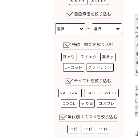
8.8mm
8.9mm
着色直径を絞り込む
〜
特徴・機能を絞り込む
度あり
フチあり
高含水
UVカット
クリアレンズ
テイストを絞り込む
NATURAL
HALF
SWEET
COOL
デカ目
コスプレ
年代別オススメを絞り込む
10代
20代
30代