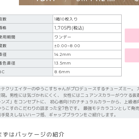
枚数
1箱10枚入り
1,705
円
(税込)
価格
使用期間
ワンデー
度数
±0.00~8.00
直径
14.2mm
着色直径
13.5mm
BC
8.6mm
モテクリエイターのゆうこすちゃんがプロデュースするチューズミー。 
実現。男性には気づかれにくく、 女性にはニュアンスカラーがウケる抜
レンズ」をコンセプトに、 初心者向けのナチュラルカラーから、上級者
ゆうこすのこだわりの詰まった全7色です。 最強モテカラコンとして発
派手見えしないハーフ感、ギャップブラウンをご紹介します。
まずはパッケージの紹介