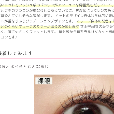
淡いドットでアッシュ系のブラウンがアンニュイな雰囲気をだしていて
ブとフチのブラウンが重なるところについては、角度によってレンガ色
に馴染んてくれそうな気がします。 ドットのデザイン自体は全体的にま
ットが重なりあうグラデーションデザインです。
オリーブ自体の配色は
にどのくらいオリーブのカラーが出るのか楽しみ♡
含水率58％のみず
なく、瞳にやさしくフィットします。 紫外線から瞳を守るＵＶカット機
ラコンです♪
装着してみます
裸眼と比べるとこんな感じ