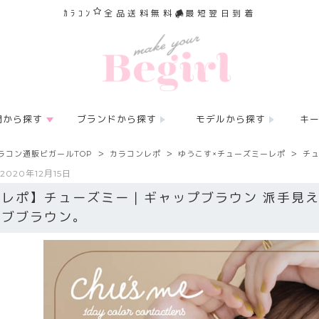
ｶﾗｺﾝ
全品送料無料
最短翌日到着
間から探す
ブランドから探す
モデルから探す
キ
ラコン通販ビガールTOP
カラコンレポ
ゆうこす×チューズミーレポ
チ
2020年12月15日
【レポ】チューズミー｜ギャップブラウン 派手見
ーブブラウン。