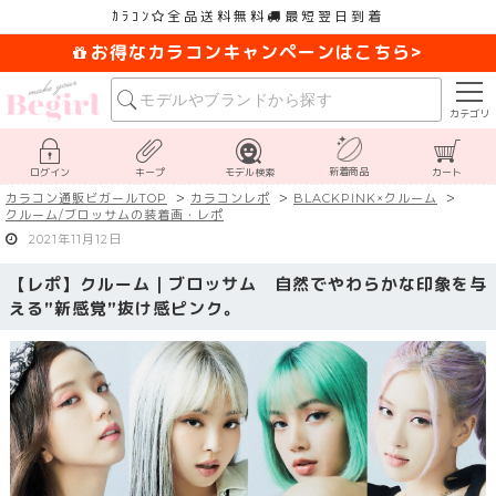
ｶﾗｺﾝ
全品送料無料
最短翌日到着
お得なカラコンキャンペーンはこちら>
カテゴリ
新着商品
ログイン
キープ
モデル検索
カート
カラコン通販ビガールTOP
カラコンレポ
BLACKPINK×クルーム
クルーム/ブロッサムの装着画・レポ
2021年11月12日
【レポ】クルーム｜ブロッサム 自然でやわらかな印象を与
える”新感覚”抜け感ピンク。