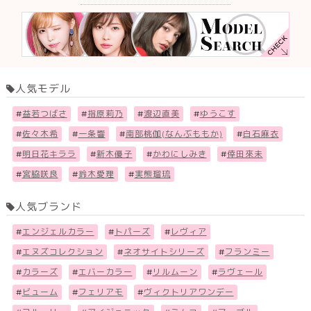
人気モデル
#
益若つばさ
#
指原莉乃
#
渡辺直美
#
ゆうこす
#
佐々木希
#
一条響
#
南部桃伽(なんぶももか)
#
白石麻衣
#
明日花キララ
#
新木優子
#
かわにしみき
#
倖田來未
#
宮脇咲良
#
鈴木愛理
#
実熊瑠琉
人気ブランド
#
エンジェルカラー
#
トパーズ
#
レヴィア
#
エヌズコレクション
#
ネオサイトシリーズ
#
フランミー
#
カラーズ
#
エバーカラー
#
リルムーン
#
ラヴェール
#
ビューム
#
フェリアモ
#
ヴィクトリアワンデー