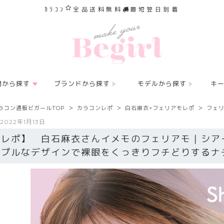
ｶﾗｺﾝ
全品送料無料
最短翌日到着
間から探す
ブランドから探す
モデルから探す
キ
ラコン通販ビガールTOP
カラコンレポ
白石麻衣×フェリアモレポ
フェリ
2022年1月13日
【レポ】 白石麻衣さんイメモのフェリアモ｜シア
ンプルなデザインで裸眼をくっきりフチどりするナ