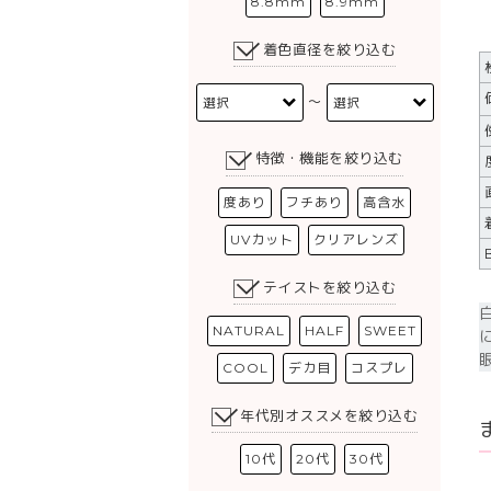
8.8mm
8.9mm
着色直径を絞り込む
〜
特徴・機能を絞り込む
度あり
フチあり
高含水
UVカット
クリアレンズ
テイストを絞り込む
NATURAL
HALF
SWEET
COOL
デカ目
コスプレ
年代別オススメを絞り込む
10代
20代
30代