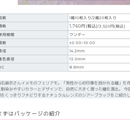
枚数
1箱10枚入り/2箱20枚入り
1,760
円
(税込)
価格
/3,520円(税込)
使用期間
ワンデー
度数
±0.00~10.00
直径
14.2mm
着色直径
13.0mm
BC
8.6mm
白石麻衣さんイメモのフェリアモ。「男性から好印象を抱かれる瞳」を作
に馴染みやすいカラーとデザインで、自然に大きく潤った瞳を演出。 今
眼をくっきりフチどりするナチュラルレンズのシアーブラックをご紹介
まずはパッケージの紹介