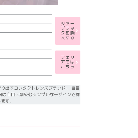
シアー
ブラッ
クを購
入する
フェリ
アモは
こちら
り出すコンタクトレンズブランド。 自目
回は自目に馴染むシンプルなデザインで裸
します。