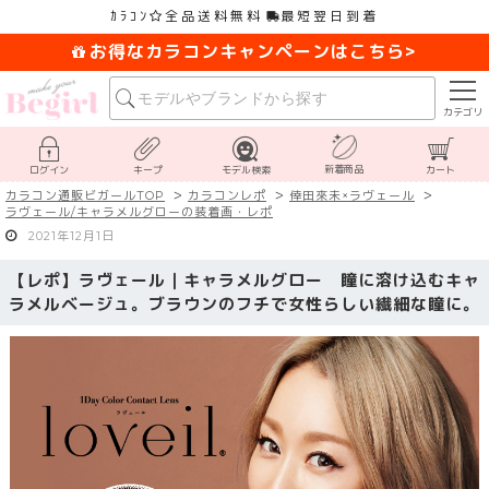
ｶﾗｺﾝ
全品送料無料
最短翌日到着
お得なカラコンキャンペーンはこちら>
カテゴリ
新着商品
ログイン
キープ
モデル検索
カート
カラコン通販ビガールTOP
カラコンレポ
倖田來未×ラヴェール
ラヴェール/キャラメルグローの装着画・レポ
2021年12月1日
【レポ】ラヴェール｜キャラメルグロー 瞳に溶け込むキャ
ラメルベージュ。ブラウンのフチで女性らしい繊細な瞳に。