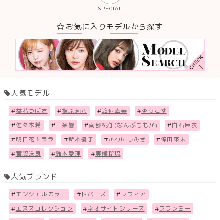
SPECIAL
お気に入りモデルから探す
人気モデル
#
益若つばさ
#
指原莉乃
#
渡辺直美
#
ゆうこす
#
佐々木希
#
一条響
#
南部桃伽(なんぶももか)
#
白石麻衣
#
明日花キララ
#
新木優子
#
かわにしみき
#
倖田來未
#
宮脇咲良
#
鈴木愛理
#
実熊瑠琉
人気ブランド
#
エンジェルカラー
#
トパーズ
#
レヴィア
#
エヌズコレクション
#
ネオサイトシリーズ
#
フランミー