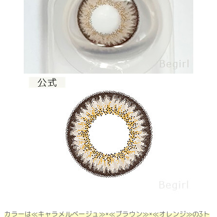
カラーは≪キャラメルベージュ≫×≪ブラウン≫×≪オレンジ≫の3ト