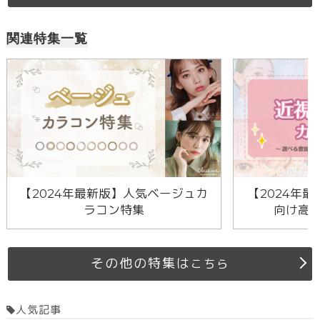
関連特集一覧
【2024年最新版】人気ベージュカ
【2024年最
ラコン特集
向け高
その他の特集は
こちら
人気記事