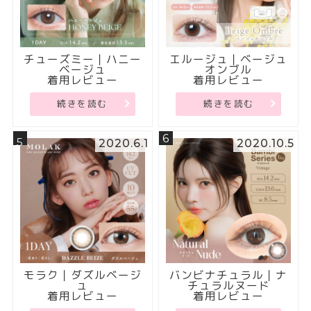
チューズミー｜ハニー
エルージュ｜ベージュ
ベージュ
オンブル
着用レビュー
着用レビュー
続きを読む
続きを読む
6
5
2020.6.1
2020.10.5
モラク｜ダズルベージ
バンビナチュラル｜ナ
ュ
チュラルヌード
着用レビュー
着用レビュー