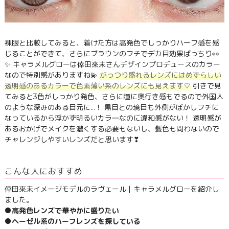
裸眼と比較してみると、着けた方は高発色でしっかりハーフ感を感
じることができて、さらにブラウンのフチでデカ目効果ばっちり👀
✨ キャラメルグローは倖田來未さんデザインプロデュースのカラー
なので特別感がありますね💫
がっつり盛れるレンズにはめずらしい
透明感のあるカラーで色素薄い系のレンズにも見えます♡
引きで見
てみると3色がしっかり発色、さらに瞳に奥行き感もでるので外国人
のような深みのある目元に…！ 黒目との境目も外側がぼかしフチに
なっているから浮かず明るいカラ―なのに違和感がない！ 透明感が
あるおかげでメイクを濃くする必要もないし、髪色も問わないので
チャレンジしやすいレンズだと思います❣
こんな人におすすめ
倖田來未イメージモデルのラヴェール｜キャラメルグローを紹介し
ました。
●高発色レンズで華やかに盛りたい
●ヘーゼル系のハーフレンズを探している