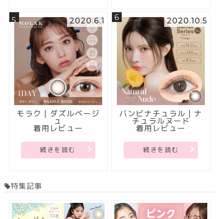
6
5
2020.6.1
2020.10.5
モラク｜ダズルベージ
バンビナチュラル｜ナ
ュ
チュラルヌード
着用レビュー
着用レビュー
続きを読む
続きを読む
特集記事