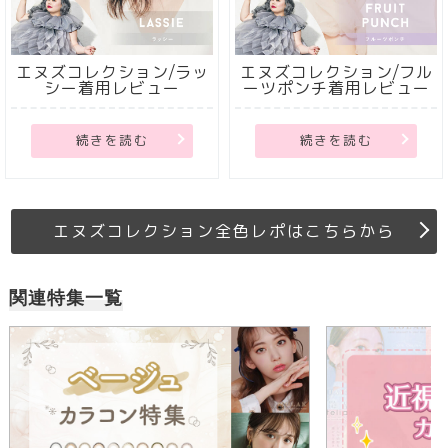
エヌズコレクション/ラッ
エヌズコレクション/フル
シー着用レビュー
ーツポンチ着用レビュー
続きを読む
続きを読む
エヌズコレクション全色レポはこちらから
関連特集一覧