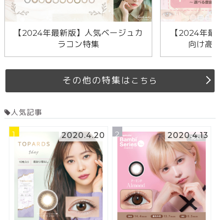
【2024年最新版】人気ベージュカ
【2024年最
ラコン特集
向け高
その他の特集は
こちら
人気記事
1
2
2020.4.20
2020.4.13