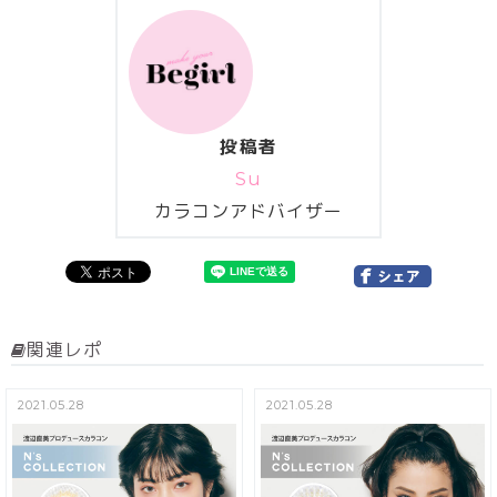
投稿者
Su
カラコンアドバイザー
関連レポ
2021.05.28
2021.05.28