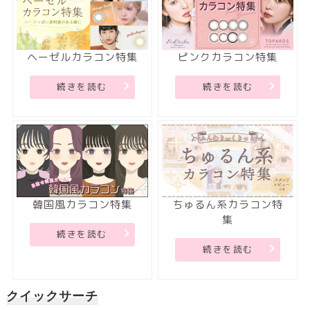
ヘーゼルカラコン特集
ピンクカラコン特集
続きを読む
続きを読む
韓国風カラコン特集
ちゅるん系カラコン特
集
続きを読む
続きを読む
クイックサーチ