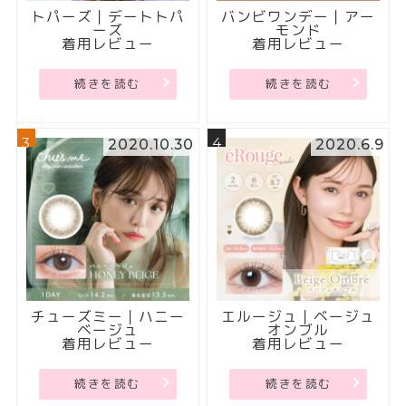
トパーズ｜デートトパ
バンビワンデー｜アー
ーズ
モンド
着用レビュー
着用レビュー
続きを読む
続きを読む
3
4
2020.10.30
2020.6.9
チューズミー｜ハニー
エルージュ｜ベージュ
ベージュ
オンブル
着用レビュー
着用レビュー
続きを読む
続きを読む