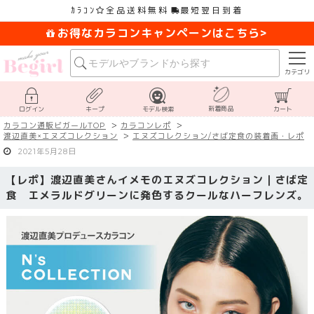
ｶﾗｺﾝ
全品送料無料
最短翌日到着
お得なカラコンキャンペーンはこちら>
カテゴリ
新着商品
ログイン
キープ
モデル検索
カート
カラコン通販ビガールTOP
カラコンレポ
渡辺直美×エヌズコレクション
エヌズコレクション/さば定食の装着画・レポ
2021年5月28日
【レポ】渡辺直美さんイメモのエヌズコレクション｜さば定
食 エメラルドグリーンに発色するクールなハーフレンズ。