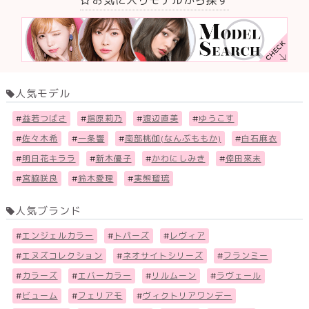
お気に入りモデルから探す
人気モデル
#
益若つばさ
#
指原莉乃
#
渡辺直美
#
ゆうこす
#
佐々木希
#
一条響
#
南部桃伽(なんぶももか)
#
白石麻衣
#
明日花キララ
#
新木優子
#
かわにしみき
#
倖田來未
#
宮脇咲良
#
鈴木愛理
#
実熊瑠琉
人気ブランド
#
エンジェルカラー
#
トパーズ
#
レヴィア
#
エヌズコレクション
#
ネオサイトシリーズ
#
フランミー
#
カラーズ
#
エバーカラー
#
リルムーン
#
ラヴェール
#
ビューム
#
フェリアモ
#
ヴィクトリアワンデー