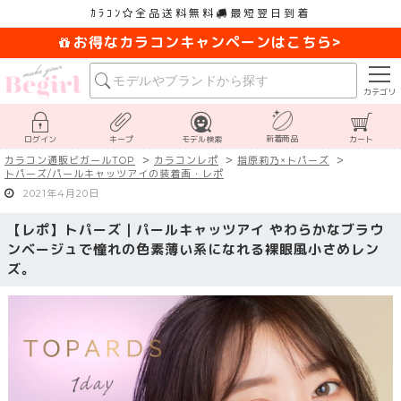
ｶﾗｺﾝ
全品送料無料
最短翌日到着
お得なカラコンキャンペーンはこちら>
カテゴリ
新着商品
ログイン
キープ
モデル検索
カート
カラコン通販ビガールTOP
カラコンレポ
指原莉乃×トパーズ
トパーズ/パールキャッツアイの装着画・レポ
2021年4月20日
【レポ】トパーズ｜パールキャッツアイ やわらかなブラウ
ンベージュで憧れの色素薄い系になれる裸眼風小さめレン
ズ。