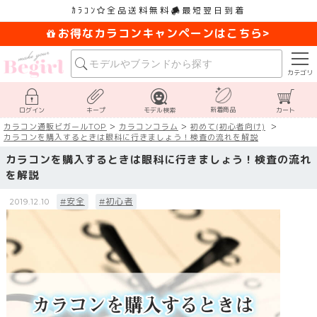
ｶﾗｺﾝ
全品送料無料
最短翌日到着
お得なカラコンキャンペーンはこちら>
カテゴリ
新着商品
ログイン
キープ
モデル検索
カート
カラコン通販ビガールTOP
カラコンコラム
初めて(初心者向け)
カラコンを購入するときは眼科に行きましょう！検査の流れを解説
カラコンを購入するときは眼科に行きましょう！検査の流れ
を解説
#安全
#初心者
2019.12.10