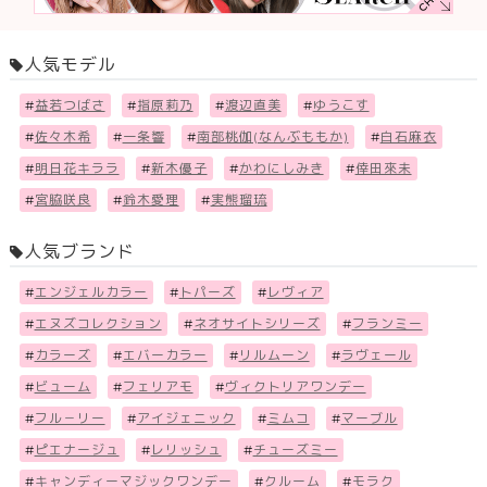
人気モデル
#
益若つばさ
#
指原莉乃
#
渡辺直美
#
ゆうこす
#
佐々木希
#
一条響
#
南部桃伽(なんぶももか)
#
白石麻衣
#
明日花キララ
#
新木優子
#
かわにしみき
#
倖田來未
#
宮脇咲良
#
鈴木愛理
#
実熊瑠琉
人気ブランド
#
エンジェルカラー
#
トパーズ
#
レヴィア
#
エヌズコレクション
#
ネオサイトシリーズ
#
フランミー
#
カラーズ
#
エバーカラー
#
リルムーン
#
ラヴェール
#
ビューム
#
フェリアモ
#
ヴィクトリアワンデー
#
フル－リー
#
アイジェニック
#
ミムコ
#
マーブル
#
ピエナージュ
#
レリッシュ
#
チューズミー
#
キャンディーマジックワンデー
#
クルーム
#
モラク