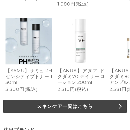
1,980円(税込)
【SAMU】サミュ PH
【ANUA】アヌア ド
【ANU
センシティブトナー 1
クダミ70 デイリーロ
クダミ8
30ml
ーション 200ml
アンプル 
3,300円(税込)
2,310円(税込)
2,581円
スキンケア一覧はこちら