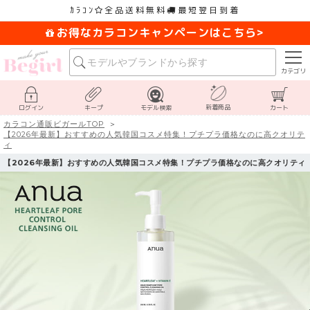
ｶﾗｺﾝ
全品送料無料
最短翌日到着
お得なカラコンキャンペーンはこちら>
カテゴリ
新着商品
ログイン
キープ
モデル検索
カート
カラコン通販ビガールTOP
【2026年最新】おすすめの人気韓国コスメ特集！プチプラ価格なのに高クオリテ
ィ
【2026年最新】おすすめの人気韓国コスメ特集！プチプラ価格なのに高クオリティ