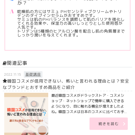
か？
乾燥肌の方にはサミュ PHセンシティブクリームやトリ
デンのダイブインセラムがおすすめです。
サミュは肌のPHバランスを調節して肌のバリアを強化し
てくれる効果や、保湿力の高いしっとりとした使用感が
人気です。
トリデンは5種類のヒアルロン酸を配合し肌の角質層まで
しっかり潤いを与えてくれます。
関連記事
基礎講座
2022.11.15
韓国コスメが信用できない、怖いと言われる理由とは？安全
なブランドとおすすめ商品をご紹介
最近韓国コスメがドラックストア・コスメシ
ョップ・ネットショップで簡単に購入できる
ようになり、目に触れる機会が増えましたよ
ね。韓国コスメは日本のコスメに比べてお手...
続きを読む