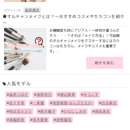
基礎講座
2024.2.28
オルチャンメイクとは？～おすすめコスメやカラコンを紹介
～
お隣韓国も同じアジア人！一体何が違うんだ
ろう・・・？それは「メイク方法」！今話題
のオルチャンメイクをマスターするにはカラ
コンはもちろん、メイクやコスメも重要で
す。...
続きを読む
人気モデル
#
益若つばさ
#
指原莉乃
#
渡辺直美
#
ゆうこす
#
佐々木希
#
一条響
#
南部桃伽(なんぶももか)
#
白石麻衣
#
明日花キララ
#
新木優子
#
かわにしみき
#
倖田來未
#
宮脇咲良
#
鈴木愛理
#
実熊瑠琉