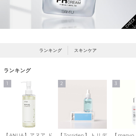
ランキング
スキンケア
ランキング
1
2
3
【ANUA】アヌア ド
【Torriden】トリデ
【many