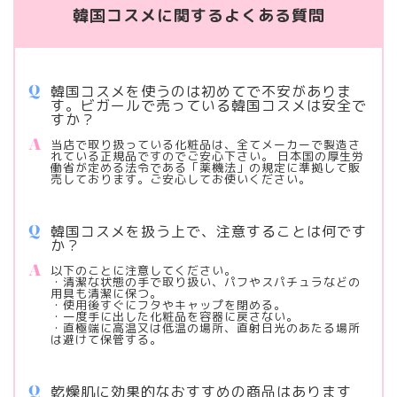
韓国コスメに関するよくある質問
韓国コスメを使うのは初めてで不安がありま
す。ビガールで売っている韓国コスメは安全で
すか？
当店で取り扱っている化粧品は、全てメーカーで製造さ
れている正規品ですのでご安心下さい。 日本国の厚生労
働省が定める法令である「薬機法」の規定に準拠して販
売しております。ご安心してお使いください。
韓国コスメを扱う上で、注意することは何です
か？
以下のことに注意してください。
・清潔な状態の手で取り扱い、パフやスパチュラなどの
用具も清潔に保つ。
・使用後すぐにフタやキャップを閉める。
・一度手に出した化粧品を容器に戻さない。
・直極端に高温又は低温の場所、直射日光のあたる場所
は避けて保管する。
乾燥肌に効果的なおすすめの商品はあります