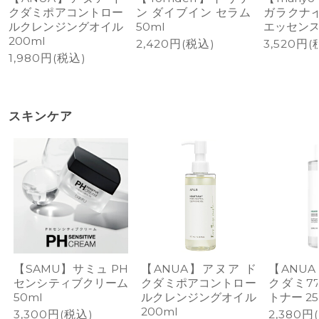
クダミポアコントロー
ン ダイブイン セラム
ガラクナイ
ルクレンジングオイル
50ml
エッセンス 
200ml
2,420円(税込)
3,520円(
1,980円(税込)
スキンケア
【SAMU】サミュ PH
【ANUA】アヌア ド
【ANU
センシティブクリーム
クダミポアコントロー
クダミ7
50ml
ルクレンジングオイル
トナー 25
200ml
3,300円(税込)
2,380円