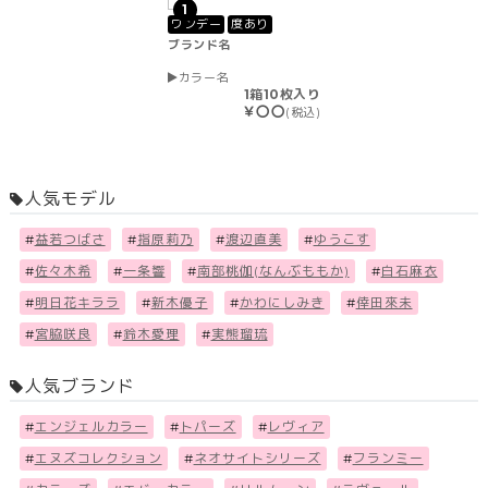
1
ワンデー
度あり
ブランド名
カラー名
1箱10枚入り
￥〇〇
(税込)
人気モデル
#
益若つばさ
#
指原莉乃
#
渡辺直美
#
ゆうこす
#
佐々木希
#
一条響
#
南部桃伽(なんぶももか)
#
白石麻衣
#
明日花キララ
#
新木優子
#
かわにしみき
#
倖田來未
#
宮脇咲良
#
鈴木愛理
#
実熊瑠琉
人気ブランド
#
エンジェルカラー
#
トパーズ
#
レヴィア
#
エヌズコレクション
#
ネオサイトシリーズ
#
フランミー