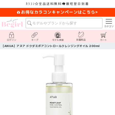
ｶﾗｺﾝ
全品送料無料
最短翌日到着
お得なカラコンキャンペーンはこちら>
カテゴリ
新着商品
ログイン
キープ
モデル検索
カート
【ANUA】アヌア ドクダミポアコントロールクレンジングオイル 200ml