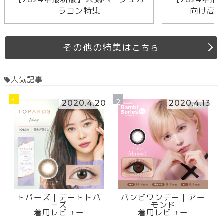
ラコン特集
向け高
その他の特集は
こちら
人気記事
1
2
2020.4.20
2020.4.13
トパーズ｜デートトパ
バンビワンデー｜アー
ーズ
モンド
着用レビュー
着用レビュー