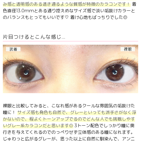
み感と透明感のある透き通るような質感が特徴のカラコンです！
着
色直径13.0mmとある通り控えめなサイズ感で淡い垢抜けカラーと
のバランスもとってもいいです♡ 着け心地もばっちりでした◎
片目つけるとこんな感じ…
裸眼と比較してみると、こなれ感があるクールな雰囲気の垢抜けた
瞳に！
サイズ感も発色も自然で、グレーといっても派手さがなく浮
かないので、程よくトーンアップでるのでどんな人でも挑戦しやす
いグレー系カラコンだと思います◎
3トーン配色でしっかり瞳に奥
行きを与えてくれるのでのっぺりせず立体感のある瞳になれます。
じゅわっと広がるグレーが、思った以上に自然に馴染んで、アンニ