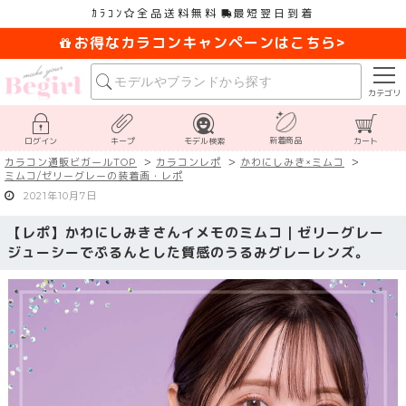
ｶﾗｺﾝ
全品送料無料
最短翌日到着
お得なカラコンキャンペーンはこちら>
カテゴリ
新着商品
ログイン
キープ
モデル検索
カート
カラコン通販ビガールTOP
カラコンレポ
かわにしみき×ミムコ
ミムコ/ゼリーグレーの装着画・レポ
2021年10月7日
【レポ】かわにしみきさんイメモのミムコ｜ゼリーグレー
ジューシーでぷるんとした質感のうるみグレーレンズ。