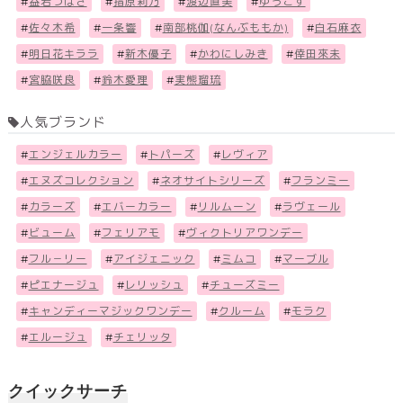
#
益若つばさ
#
指原莉乃
#
渡辺直美
#
ゆうこす
#
佐々木希
#
一条響
#
南部桃伽(なんぶももか)
#
白石麻衣
#
明日花キララ
#
新木優子
#
かわにしみき
#
倖田來未
#
宮脇咲良
#
鈴木愛理
#
実熊瑠琉
人気ブランド
#
エンジェルカラー
#
トパーズ
#
レヴィア
#
エヌズコレクション
#
ネオサイトシリーズ
#
フランミー
#
カラーズ
#
エバーカラー
#
リルムーン
#
ラヴェール
#
ビューム
#
フェリアモ
#
ヴィクトリアワンデー
#
フル－リー
#
アイジェニック
#
ミムコ
#
マーブル
#
ピエナージュ
#
レリッシュ
#
チューズミー
#
キャンディーマジックワンデー
#
クルーム
#
モラク
#
エルージュ
#
チェリッタ
クイックサーチ