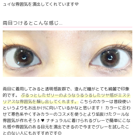
ュイな雰囲気を演出してくれています💜
両目つけるとこんな感じ…
両目に着用してみると透明感抜群で、澄んだ瞳がとても綺麗で印象
的です。
ぷるっとしたゼリーのようなうるうるしたツヤ感がミステ
リアスな雰囲気を醸し出してくれます。
こちらのカラーは普段使い
というよりもお出かけに向いているかなと思います！ カラーに合わ
せて寒色系やくすみカラーのコスメを使うとより垢抜けたクールな
雰囲気が作れそう💄♥ ナチュラルに着けられるグレーで簡単にこな
れ感や雰囲気のある目元を演出できるので今までグレーを試したこ
とのない人にもおすすめです◎