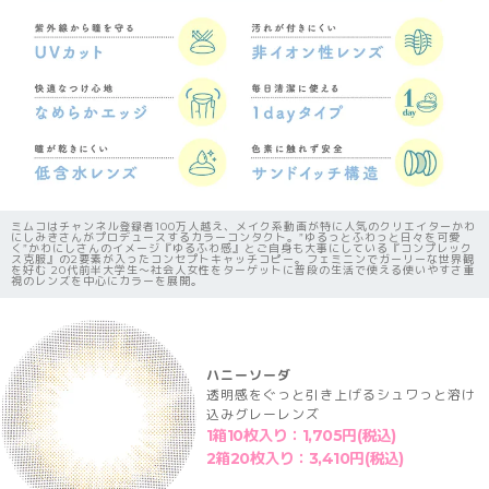
ミムコはチャンネル登録者100万人越え、メイク系動画が特に人気のクリエイターかわ
にしみきさんがプロデュースするカラーコンタクト。”ゆるっとふわっと日々を可愛
く”かわにしさんのイメージ『ゆるふわ感』とご自身も大事にしている『コンプレック
ス克服』の2要素が入ったコンセプトキャッチコピー。フェミニンでガーリーな世界観
を好む 20代前半大学生〜社会人女性をターゲットに普段の生活で使える使いやすさ重
視のレンズを中心にカラーを展開。
ハニーソーダ
透明感をぐっと引き上げるシュワっと溶け
込みグレーレンズ
1箱10枚入り：1,705円(税込)
2箱20枚入り：3,410円(税込)