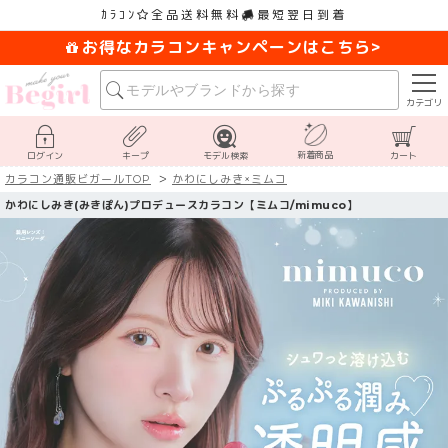
ｶﾗｺﾝ
全品送料無料
最短翌日到着
お得なカラコンキャンペーンはこちら>
カテゴリ
新着商品
ログイン
キープ
モデル検索
カート
カラコン通販ビガールTOP
かわにしみき×ミムコ
かわにしみき(みきぽん)プロデュースカラコン【ミムコ/mimuco】