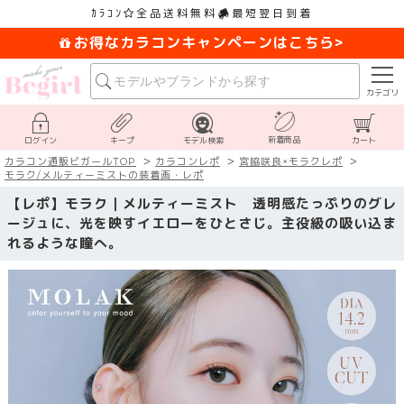
ｶﾗｺﾝ
全品送料無料
最短翌日到着
お得なカラコンキャンペーンはこちら>
カテゴリ
新着商品
ログイン
キープ
モデル検索
カート
カラコン通販ビガールTOP
カラコンレポ
宮脇咲良×モラクレポ
モラク/メルティーミストの装着画・レポ
【レポ】モラク｜メルティーミスト 透明感たっぷりのグレ
ージュに、光を映すイエローをひとさじ。主役級の吸い込ま
れるような瞳へ。