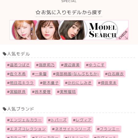
SPECIAL
お気に入りモデルから探す
人気モデル
#
益若つばさ
#
指原莉乃
#
渡辺直美
#
ゆうこす
#
佐々木希
#
一条響
#
南部桃伽(なんぶももか)
#
白石麻衣
#
明日花キララ
#
新木優子
#
かわにしみき
#
倖田來未
#
宮脇咲良
#
鈴木愛理
#
実熊瑠琉
人気ブランド
#
エンジェルカラー
#
トパーズ
#
レヴィア
#
エヌズコレクション
#
ネオサイトシリーズ
#
フランミー
#
カラーズ
#
エバーカラー
#
リルムーン
#
ラヴェール