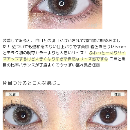
装着してみると、白目との境目がぼかされて超自然に馴染みまし
た！ 近づいても違和感のない仕上がりです👼🏻 着色直径は13.5mm
とモラク初の既存カラーよりも大きいサイズ！
ふわっと一回りサイ
ズアップするけど大きくなりすぎず自然なサイズ感です◎
白目と黒
目の比率バランスが丁度よくて今っぽい盛れ具合👏🏻
片目つけるとこんな感じ…