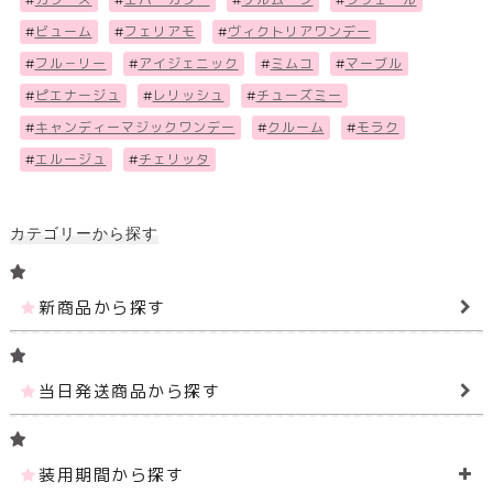
#
ビューム
#
フェリアモ
#
ヴィクトリアワンデー
#
フル－リー
#
アイジェニック
#
ミムコ
#
マーブル
#
ピエナージュ
#
レリッシュ
#
チューズミー
#
キャンディーマジックワンデー
#
クルーム
#
モラク
#
エルージュ
#
チェリッタ
カテゴリーから探す
新商品から探す
当日発送商品から探す
装用期間から探す