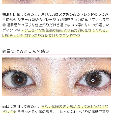
裸眼と比較してみると、着けた方はヌケ感のあるトレンドのうるみ
目に🥺💠 シアーな質感のグレージュが瞳をきれいに見せてくれます
◎ 透明感たっぷりな仕上がりだけど透けない＆浮かないのが嬉しい
ポイント💡
アンニュイな空気感が瞳をより魅力的に見せてくれる、
印象チェンジにぴったりな垢抜けカラコンです💮
両目つけるとこんな感じ…
両目に着用してみると、
きれいに瞳の透明感が増して涼し気なまな
ざしに💎
うるっとヌケ感のある、キレイめな仕上がりに感動です♡