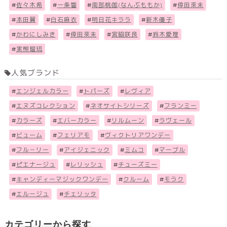
#
佐々木希
#
一条響
#
南部桃伽(なんぶももか)
#
倖田來未
#
本田翼
#
白石麻衣
#
明日花キララ
#
新木優子
#
かわにしみき
#
倖田來未
#
宮脇咲良
#
鈴木愛理
#
実熊瑠琉
人気ブランド
#
エンジェルカラー
#
トパーズ
#
レヴィア
#
エヌズコレクション
#
ネオサイトシリーズ
#
フランミー
#
カラーズ
#
エバーカラー
#
リルムーン
#
ラヴェール
#
ビューム
#
フェリアモ
#
ヴィクトリアワンデー
#
フル－リー
#
アイジェニック
#
ミムコ
#
マーブル
#
ピエナージュ
#
レリッシュ
#
チューズミー
#
キャンディーマジックワンデー
#
クルーム
#
モラク
#
エルージュ
#
チェリッタ
カテゴリーから探す