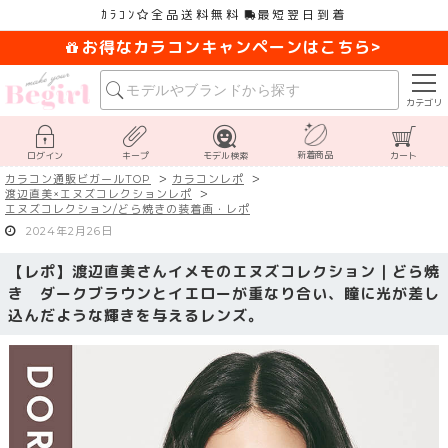
ｶﾗｺﾝ
全品送料無料
最短翌日到着
お得なカラコンキャンペーンはこちら>
カテゴリ
新着商品
ログイン
キープ
モデル検索
カート
カラコン通販ビガールTOP
カラコンレポ
渡辺直美×エヌズコレクションレポ
エヌズコレクション/どら焼きの装着画・レポ
2024年2月26日
【レポ】渡辺直美さんイメモのエヌズコレクション｜どら焼
き ダークブラウンとイエローが重なり合い、瞳に光が差し
込んだような輝きを与えるレンズ。