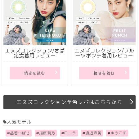
エヌズコレクション/さば
エヌズコレクション/フル
定食着用レビュー
ーツポンチ着用レビュー
続きを読む
続きを読む
エヌズコレクション全色レポはこちらから
人気モデル
#
益若つばさ
#
指原莉乃
#
ローラ
#
渡辺直美
#
ゆうこす