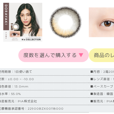
度数を選んで購入する
▼
商品の
使用期限：1日使い捨て
■内容：2箱2
数：±0.00 ~ -10.00
■レンズ直径：1
着色直径：13.0mm
■ベースカーブ
水率：55.0%
■製造国：韓国
製造販売元：PIA株式会社
■販売元：PIA
療機器承認番号：22900BZX00118000