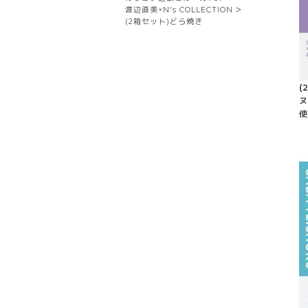
渡辺直美×N's COLLECTION
(2箱セット)どら焼き
(
ヌ
使