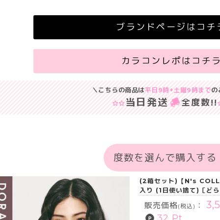
ブランドページはコチ
カラコンレポはコチ
＼こちらの商品は
平日9時+土曜9時まで
の
当日発送
全度数
!!
度数を選んで購入する
(2箱セット)【N's CO
入り (1日使い捨て)［ど
3,
販売価格
：
(税込)
32 Pt