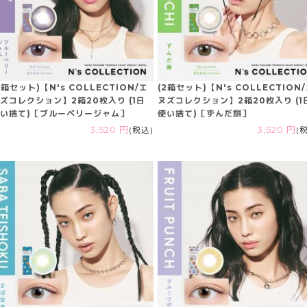
2箱セット)【N's COLLECTION/エ
(2箱セット)【N's COLLECTION
ズコレクション】2箱20枚入り (1日
ヌズコレクション】2箱20枚入り (1
い捨て)［ブルーベリージャム］
使い捨て)［ずんだ餅］
3,520 円
(税込)
3,520 円
(