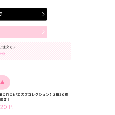
ラ
ラ
ご注文で／
▲
LLECTION/エヌズコレクション】2箱20枚
ら焼き］
520 円