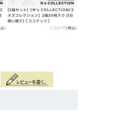
/エ
(2箱セット)【N's COLLECTION/エ
日
ヌズコレクション】2箱20枚入り (1日
使い捨て)［ココナッツ］
税込)
3,520 円
(税込)