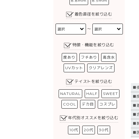
8.8mm
8.9mm
着色直径を絞り込む
〜
特徴・機能を絞り込む
度あり
フチあり
高含水
UVカット
クリアレンズ
テイストを絞り込む
■
NATURAL
HALF
SWEET
■度
COOL
デカ目
コスプレ
■
■含
年代別オススメを絞り込む
■
10代
20代
30代
■医