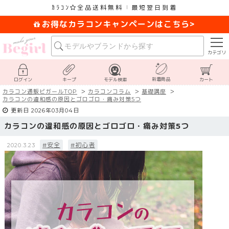
ｶﾗｺﾝ
全品送料無料
最短翌日到着
お得なカラコンキャンペーンはこちら>
カテゴリ
新着商品
ログイン
キープ
モデル検索
カート
カラコン通販ビガールTOP
カラコンコラム
基礎講座
カラコンの違和感の原因とゴロゴロ・痛み対策5つ
更新日 2026年03月04日
カラコンの違和感の原因とゴロゴロ・痛み対策5つ
#安全
#初心者
2020.3.23