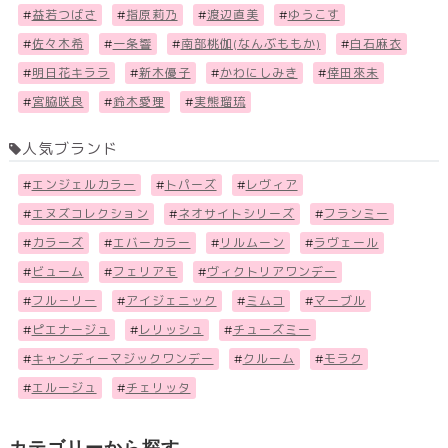
#
益若つばさ
#
指原莉乃
#
渡辺直美
#
ゆうこす
#
佐々木希
#
一条響
#
南部桃伽(なんぶももか)
#
白石麻衣
#
明日花キララ
#
新木優子
#
かわにしみき
#
倖田來未
#
宮脇咲良
#
鈴木愛理
#
実熊瑠琉
人気ブランド
#
エンジェルカラー
#
トパーズ
#
レヴィア
#
エヌズコレクション
#
ネオサイトシリーズ
#
フランミー
#
カラーズ
#
エバーカラー
#
リルムーン
#
ラヴェール
#
ビューム
#
フェリアモ
#
ヴィクトリアワンデー
#
フル－リー
#
アイジェニック
#
ミムコ
#
マーブル
#
ピエナージュ
#
レリッシュ
#
チューズミー
#
キャンディーマジックワンデー
#
クルーム
#
モラク
#
エルージュ
#
チェリッタ
カテゴリーから探す