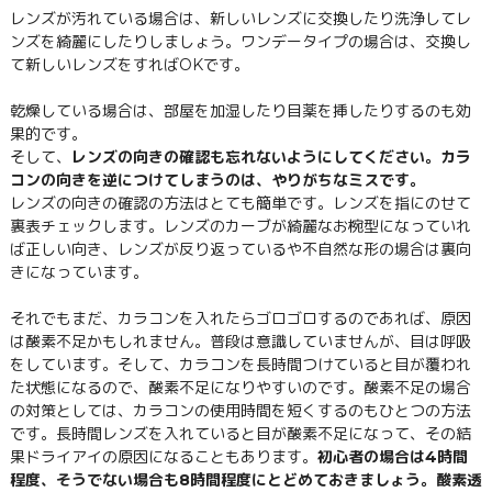
レンズが汚れている場合は、新しいレンズに交換したり洗浄してレ
ンズを綺麗にしたりしましょう。ワンデータイプの場合は、交換し
て新しいレンズをすればOKです。
乾燥している場合は、部屋を加湿したり目薬を挿したりするのも効
果的です。
そして、
レンズの向きの確認も忘れないようにしてください。カラ
コンの向きを逆につけてしまうのは、やりがちなミスです。
レンズの向きの確認の方法はとても簡単です。レンズを指にのせて
裏表チェックします。レンズのカーブが綺麗なお椀型になっていれ
ば正しい向き、レンズが反り返っているや不自然な形の場合は裏向
きになっています。
それでもまだ、カラコンを入れたらゴロゴロするのであれば、原因
は酸素不足かもしれません。普段は意識していませんが、目は呼吸
をしています。そして、カラコンを長時間つけていると目が覆われ
た状態になるので、酸素不足になりやすいのです。酸素不足の場合
の対策としては、カラコンの使用時間を短くするのもひとつの方法
です。長時間レンズを入れていると目が酸素不足になって、その結
果ドライアイの原因になることもあります。
初心者の場合は4時間
程度、そうでない場合も8時間程度にとどめておきましょう。酸素透