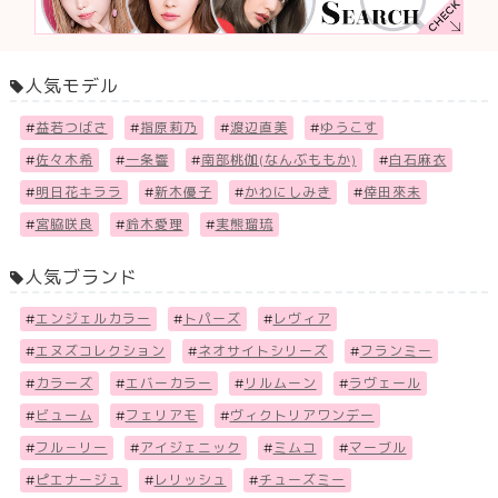
人気モデル
#
益若つばさ
#
指原莉乃
#
渡辺直美
#
ゆうこす
#
佐々木希
#
一条響
#
南部桃伽(なんぶももか)
#
白石麻衣
#
明日花キララ
#
新木優子
#
かわにしみき
#
倖田來未
#
宮脇咲良
#
鈴木愛理
#
実熊瑠琉
人気ブランド
#
エンジェルカラー
#
トパーズ
#
レヴィア
#
エヌズコレクション
#
ネオサイトシリーズ
#
フランミー
#
カラーズ
#
エバーカラー
#
リルムーン
#
ラヴェール
#
ビューム
#
フェリアモ
#
ヴィクトリアワンデー
#
フル－リー
#
アイジェニック
#
ミムコ
#
マーブル
#
ピエナージュ
#
レリッシュ
#
チューズミー