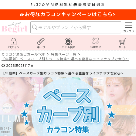
ｶﾗｺﾝ
全品送料無料
最短翌日到着
お得なカラコンキャンペーンはこちら>
カテゴリ
新着商品
ログイン
キープ
モデル検索
カート
カラコン通販ビガールTOP
特集ページ一覧
【
年最新】ベースカーブ別カラコン特集～選べる豊富なラインナップで安心～
2026年02月17日
【
年最新】ベースカーブ別カラコン特集～選べる豊富なラインナップで安心～