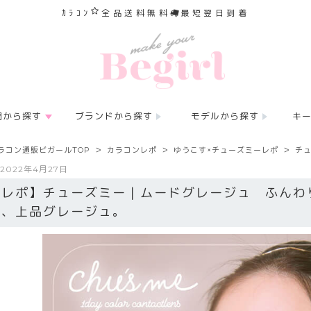
ｶﾗｺﾝ
全品送料無料
最短翌日到着
間から探す
ブランドから探す
モデルから探す
キ
ラコン通販ビガールTOP
カラコンレポ
ゆうこす×チューズミーレポ
チ
2022年4月27日
【レポ】チューズミー｜ムードグレージュ ふんわ
る、上品グレージュ。