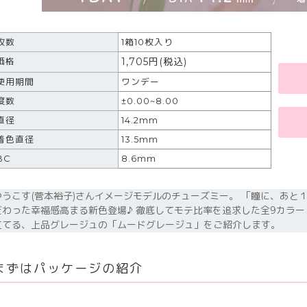
枚数
1箱10枚入り
1,705
円
(税込)
価格
使用期間
ワンデー
度数
±0.00~8.00
直径
14.2mm
着色直径
13.5mm
BC
8.6mm
ゆうこす(菅本裕子)さんイメージモデルのチューズミー。 「瞳に、あと
だわった幸福感高まる新色登場♪ 徹底してモテ比率を追求した全9カラー
立てる、上品グレージュの「ムードグレージュ」をご紹介します。
まずはパッケージの紹介