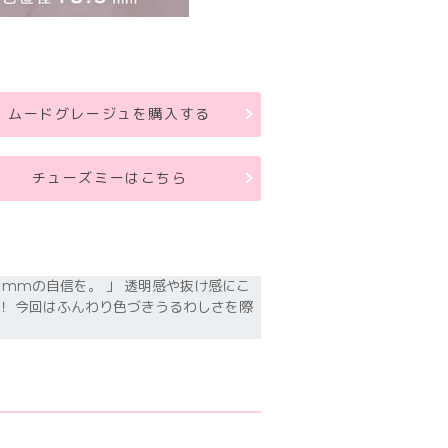
ムードグレージュを購入する
チューズミーはこちら
１mmの自信を。 」 透明感や抜け感にこ
！ 今回はふんわり色づきうるわしさを際