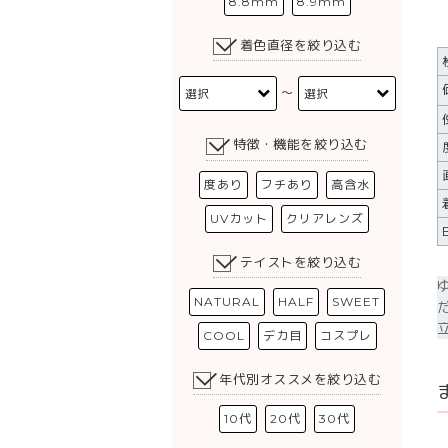
8.8mm
8.9mm
着色直径を絞り込む
〜
特徴・機能を絞り込む
度あり
フチあり
高含水
UVカット
クリアレンズ
テイストを絞り込む
NATURAL
HALF
SWEET
COOL
デカ目
コスプレ
年代別オススメを絞り込む
10代
20代
30代