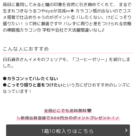
両目に着用してみると瞳の印象を自然に引き締めてくれて、 まるで
生まれつきなうるつやeyeが完成👀🌟 カラコン感が出ないのでコス
メ感覚で仕込めちゃうのがポイント👏 バレたくない、けどこっそり
盛りたい！って時に最適です💛 バレずに周りと差をつけられる究極
の裸眼風カラコン🥺 学校や会社で大活躍間違いなし♪
こんな人におすすめ
白石麻衣さんイメモのフェリアモ、「コーヒーゼリー」を紹介しま
した。
●カラコンってバレたくない
●こっそり周りと差をつけたい
という方にぜひおすすめのレンズに
なっています！
全国どこでも送料無料
＼新規会員登録で300円分のポイントプレゼント！／
1箱10枚入りはこちら