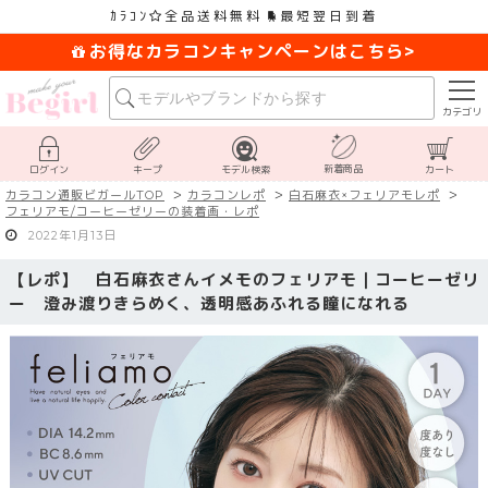
ｶﾗｺﾝ
全品送料無料
最短翌日到着
お得なカラコンキャンペーンはこちら>
カテゴリ
新着商品
ログイン
キープ
モデル検索
カート
カラコン通販ビガールTOP
カラコンレポ
白石麻衣×フェリアモレポ
フェリアモ/コーヒーゼリーの装着画・レポ
2022年1月13日
【レポ】 白石麻衣さんイメモのフェリアモ｜コーヒーゼリ
ー 澄み渡りきらめく、透明感あふれる瞳になれる