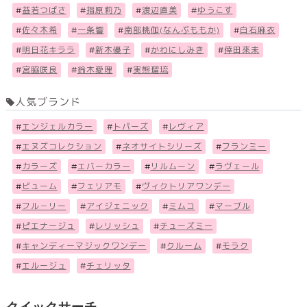
#
益若つばさ
#
指原莉乃
#
渡辺直美
#
ゆうこす
#
佐々木希
#
一条響
#
南部桃伽(なんぶももか)
#
白石麻衣
#
明日花キララ
#
新木優子
#
かわにしみき
#
倖田來未
#
宮脇咲良
#
鈴木愛理
#
実熊瑠琉
人気ブランド
#
エンジェルカラー
#
トパーズ
#
レヴィア
#
エヌズコレクション
#
ネオサイトシリーズ
#
フランミー
#
カラーズ
#
エバーカラー
#
リルムーン
#
ラヴェール
#
ビューム
#
フェリアモ
#
ヴィクトリアワンデー
#
フル－リー
#
アイジェニック
#
ミムコ
#
マーブル
#
ピエナージュ
#
レリッシュ
#
チューズミー
#
キャンディーマジックワンデー
#
クルーム
#
モラク
#
エルージュ
#
チェリッタ
クイックサーチ