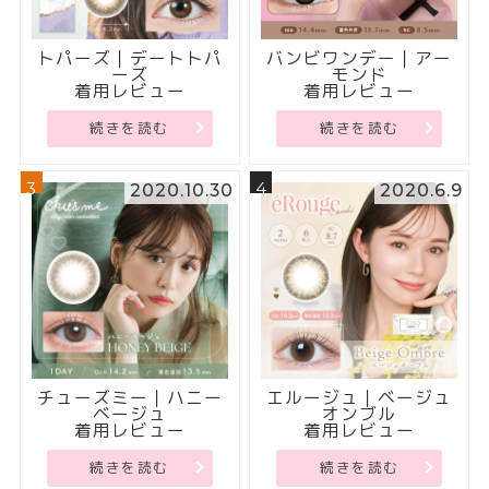
トパーズ｜デートトパ
バンビワンデー｜アー
ーズ
モンド
着用レビュー
着用レビュー
続きを読む
続きを読む
3
4
2020.10.30
2020.6.9
チューズミー｜ハニー
エルージュ｜ベージュ
ベージュ
オンブル
着用レビュー
着用レビュー
続きを読む
続きを読む