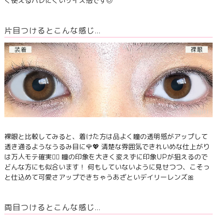
く使えるバレにくいサイズ感です◎
片目つけるとこんな感じ…
裸眼と比較してみると、着けた方は品よく瞳の透明感がアップして
透き通るようなうるみ目に🌹💖 清楚な雰囲気できれいめな仕上がり
は万人モテ確実🙆‍♀️ 瞳の印象を大きく変えずに印象UPが狙えるので
どんな方にも似合います！ 何もしていないように見せつつ、こそっ
と仕込めて可愛さアップできちゃうあざといデイリーレンズ🎀
両目つけるとこんな感じ…