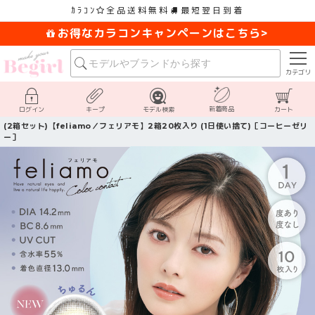
ｶﾗｺﾝ
全品送料無料
最短翌日到着
お得なカラコンキャンペーンはこちら>
カテゴリ
新着商品
ログイン
キープ
モデル検索
カート
(2箱セット)【feliamo／フェリアモ】2箱20枚入り (1日使い捨て)［コーヒーゼリ
ー］