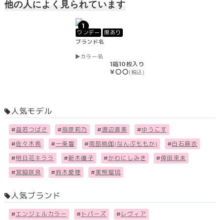
他の人によく見られています
1
ワンデー
度あり
ブランド名
カラー名
1箱10枚入り
￥〇〇
(税込)
人気モデル
#
益若つばさ
#
指原莉乃
#
渡辺直美
#
ゆうこす
#
佐々木希
#
一条響
#
南部桃伽(なんぶももか)
#
白石麻衣
#
明日花キララ
#
新木優子
#
かわにしみき
#
倖田來未
#
宮脇咲良
#
鈴木愛理
#
実熊瑠琉
人気ブランド
#
エンジェルカラー
#
トパーズ
#
レヴィア