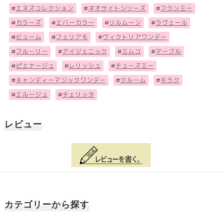
#
エヌズコレクション
#
ネオサイトシリーズ
#
フランミー
#
カラーズ
#
エバーカラー
#
リルムーン
#
ラヴェール
#
ビューム
#
フェリアモ
#
ヴィクトリアワンデー
#
フル－リー
#
アイジェニック
#
ミムコ
#
マーブル
#
ピエナージュ
#
レリッシュ
#
チューズミー
#
キャンディーマジックワンデー
#
クルーム
#
モラク
#
エルージュ
#
チェリッタ
レビュー
カテゴリーから探す