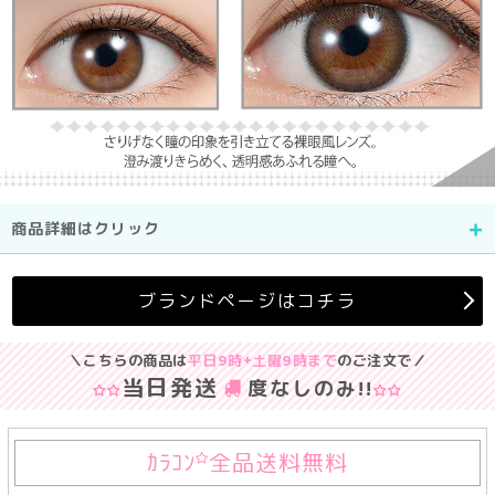
商品詳細はクリック
ブランドページはコチラ
＼こちらの商品は
平日9時+土曜9時まで
のご注文で／
当日発送
度なしのみ
!!
ｶﾗｺﾝ
全品送料無料