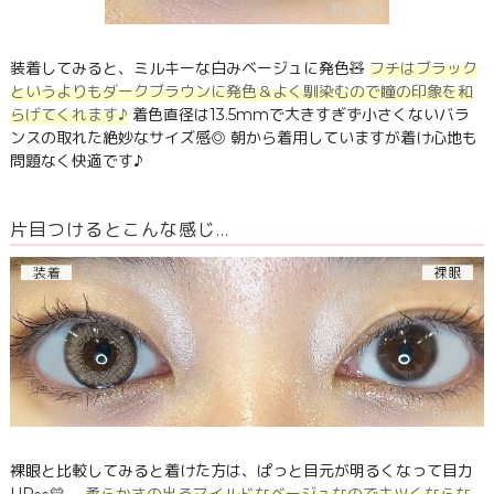
装着してみると、ミルキーな白みベージュに発色🧸
フチはブラック
というよりもダークブラウンに発色＆よく馴染むので瞳の印象を和
らげてくれます♪
着色直径は13.5mmで大きすぎず小さくないバラ
ンスの取れた絶妙なサイズ感◎ 朝から着用していますが着け心地も
問題なく快適です♪
片目つけるとこんな感じ…
裸眼と比較してみると着けた方は、ぱっと目元が明るくなって目力
UP👀💛
柔らかさの出るマイルドなベージュなのでキツくならな