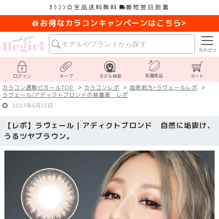
ｶﾗｺﾝ
全品送料無料
最短翌日到着
お得なカラコンキャンペーンはこちら>
カテゴリ
新着商品
ログイン
キープ
モデル検索
カート
カラコン通販ビガールTOP
カラコンレポ
指原莉乃×ラヴェールレポ
ラヴェール/アディクトブロンドの装着画・レポ
2023年6月12日
【レポ】ラヴェール｜アディクトブロンド 自然に垢抜け、
うるツヤブラウン。