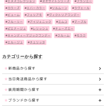
#
エヌズコレクション
#
ネオサイトシリーズ
#
フランミー
#
カラーズ
#
エバーカラー
#
リルムーン
#
ラヴェール
#
ビューム
#
フェリアモ
#
ヴィクトリアワンデー
#
フル－リー
#
アイジェニック
#
ミムコ
#
マーブル
#
ピエナージュ
#
レリッシュ
#
チューズミー
#
キャンディーマジックワンデー
#
クルーム
#
モラク
#
エルージュ
#
チェリッタ
カテゴリーから探す
新商品から探す
当日発送商品から探す
装用期間から探す
ブランドから探す