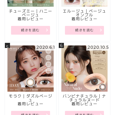
チューズミー｜ハニー
エルージュ｜ベージュ
ベージュ
オンブル
着用レビュー
着用レビュー
続きを読む
続きを読む
6
5
2020.6.1
2020.10.5
モラク｜ダズルベージ
バンビナチュラル｜ナ
ュ
チュラルヌード
着用レビュー
着用レビュー