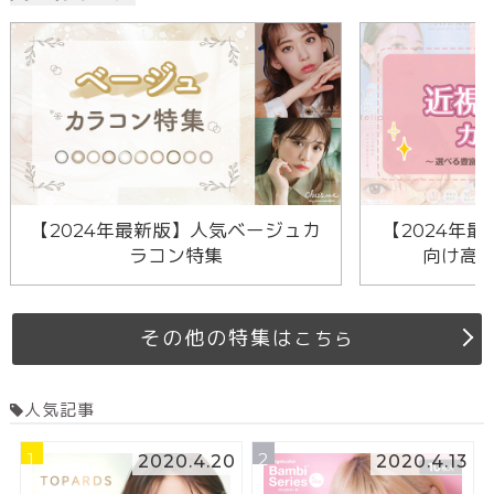
【2024年最新版】人気ベージュカ
【2024年最
ラコン特集
向け高
その他の特集は
こちら
人気記事
1
2
2020.4.20
2020.4.13