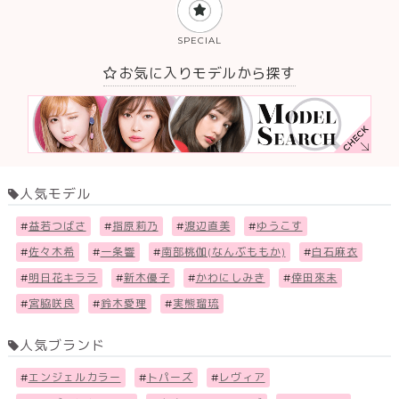
SPECIAL
お気に入りモデルから探す
人気モデル
#
益若つばさ
#
指原莉乃
#
渡辺直美
#
ゆうこす
#
佐々木希
#
一条響
#
南部桃伽(なんぶももか)
#
白石麻衣
#
明日花キララ
#
新木優子
#
かわにしみき
#
倖田來未
#
宮脇咲良
#
鈴木愛理
#
実熊瑠琉
人気ブランド
#
エンジェルカラー
#
トパーズ
#
レヴィア