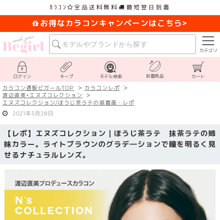
ｶﾗｺﾝ
全品送料無料
最短翌日到着
お得なカラコンキャンペーンはこちら>
カテゴリ
新着商品
ログイン
キープ
モデル検索
カート
カラコン通販ビガールTOP
カラコンレポ
渡辺直美×エヌズコレクション
エヌズコレクション/ほうじ茶ラテの装着画・レポ
2021年5月28日
【レポ】エヌズコレクション｜ほうじ茶ラテ 抹茶ラテの姉
妹カラー。ライトブラウンのグラデ―ションで瞳を明るく見
せるナチュラルレンズ。