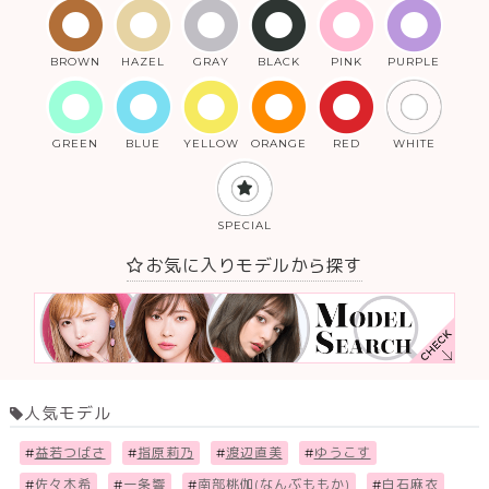
BROWN
HAZEL
GRAY
BLACK
PINK
PURPLE
GREEN
BLUE
YELLOW
ORANGE
RED
WHITE
SPECIAL
お気に入りモデルから探す
人気モデル
#
益若つばさ
#
指原莉乃
#
渡辺直美
#
ゆうこす
#
佐々木希
#
一条響
#
南部桃伽(なんぶももか)
#
白石麻衣