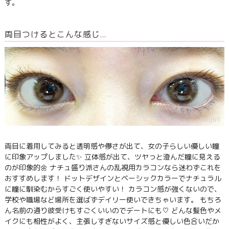
す。
両目つけるとこんな感じ…
両目に着用してみると透明感や儚さが出て、女の子らしい優しい瞳
に印象アップしました✨ 立体感が出て、ツヤっと澄んだ瞳に見える
のが印象的🌼 ナチュ盛り派さんの乱視用カラコンなら迷わずこれを
おすすめします！ ドットデザインとベーシックカラーでナチュラル
に瞳に馴染むからすごく使いやすい！ カラコン感が強くないので、
学校や職場など場所を選ばずデイリー使いできちゃいます。 もちろ
ん名前の通り彼受けもすごくいいのでデートにも♡ どんな髪色やメ
イクにも相性がよく、主張しすぎないサイズ感と優しい色合いだか