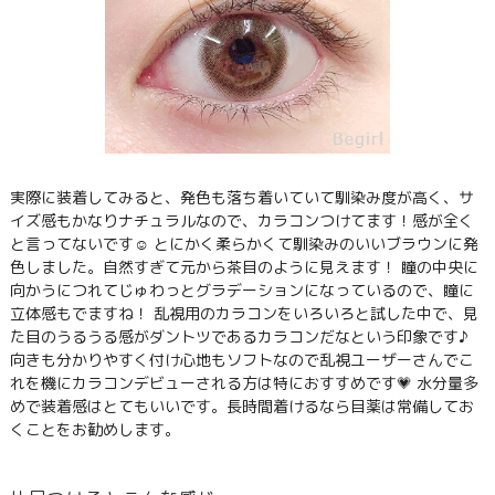
実際に装着してみると、発色も落ち着いていて馴染み度が高く、サ
イズ感もかなりナチュラルなので、カラコンつけてます！感が全く
と言ってないです☺ とにかく柔らかくて馴染みのいいブラウンに発
色しました。自然すぎて元から茶目のように見えます！ 瞳の中央に
向かうにつれてじゅわっとグラデーションになっているので、瞳に
立体感もでますね！ 乱視用のカラコンをいろいろと試した中で、見
た目のうるうる感がダントツであるカラコンだなという印象です♪
向きも分かりやすく付け心地もソフトなので乱視ユーザーさんでこ
れを機にカラコンデビューされる方は特におすすめです💗 水分量多
めで装着感はとてもいいです。長時間着けるなら目薬は常備してお
くことをお勧めします。