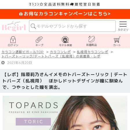
ｶﾗｺﾝ
全品送料無料
最短翌日到着
お得なカラコンキャンペーンはこちら>
カテゴリ
新着商品
ログイン
キープ
モデル検索
カート
カラコン通販ビガールTOP
カラコンレポ
乱視用カラコンレポ
トパーズトーリック/デートトパーズ（乱視用）の装着画・レポ
2021年4月20日
【レポ】指原莉乃さんイメモのトパーズトーリック｜デート
トパーズ（乱視用） ぼかしドットデザインが瞳に馴染ん
で、つやっとした瞳を演出。