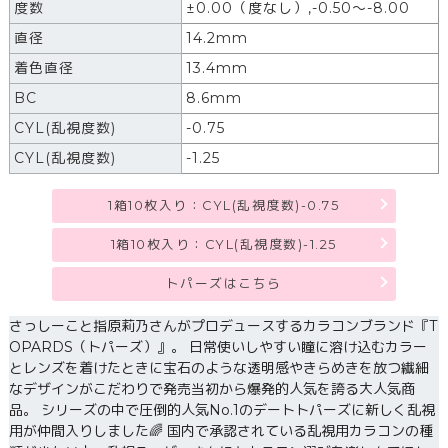
度数
±0.00（度なし）,-0.50～-8.00
直径
14.2mm
着色直径
13.4mm
BC
8.6mm
CYL(乱視度数)
-0.75
CYL(乱視度数)
-1.25
1箱10枚入り：CYL(乱視度数)-0.75
1箱10枚入り：CYL(乱視度数)-1.25
トパーズはこちら
さっしーこと指原莉乃さんがプロデュースするカラコンブランド『T
OPARDS（トパーズ）』。 日常使いしやすい瞳に溶け込むカラー
とレンズを着けたときに宝石のような透明感やきらめきを放つ繊細
なデザインがこだわりで発売当初から爆発的人気を誇る大人気商
品。 シリーズの中で圧倒的人気No.1のデートトパーズに新しく乱視
用が仲間入りしました🌈 国内で承認されている乱視用カラコンの種