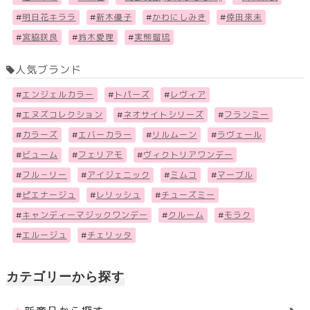
#
明日花キララ
#
新木優子
#
かわにしみき
#
倖田來未
#
宮脇咲良
#
鈴木愛理
#
実熊瑠琉
人気ブランド
#
エンジェルカラー
#
トパーズ
#
レヴィア
#
エヌズコレクション
#
ネオサイトシリーズ
#
フランミー
#
カラーズ
#
エバーカラー
#
リルムーン
#
ラヴェール
#
ビューム
#
フェリアモ
#
ヴィクトリアワンデー
#
フル－リー
#
アイジェニック
#
ミムコ
#
マーブル
#
ピエナージュ
#
レリッシュ
#
チューズミー
#
キャンディーマジックワンデー
#
クルーム
#
モラク
#
エルージュ
#
チェリッタ
カテゴリーから探す