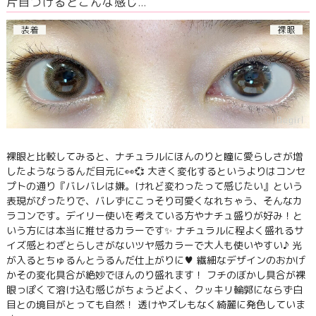
片目つけるとこんな感じ…
裸眼と比較してみると、ナチュラルにほんのりと瞳に愛らしさが増
したようなうるんだ目元に👀💞 大きく変化するというよりはコンセ
プトの通り『バレバレは嫌。けれど変わったって感じたい』という
表現がぴったりで、バレずにこっそり可愛くなれちゃう、そんなカ
ラコンです。デイリー使いを考えている方やナチュ盛りが好み！と
いう方には本当に推せるカラーです✨ ナチュラルに程よく盛れるサ
イズ感とわざとらしさがないツヤ感カラーで大人も使いやすい♪ 光
が入るとちゅるんとうるんだ仕上がりに♥ 繊細なデザインのおかげ
かその変化具合が絶妙でほんのり盛れます！ フチのぼかし具合が裸
眼っぽくて溶け込む感じがちょうどよく、クッキリ輪郭にならず白
目との境目がとっても自然！ 透けやズレもなく綺麗に発色していま