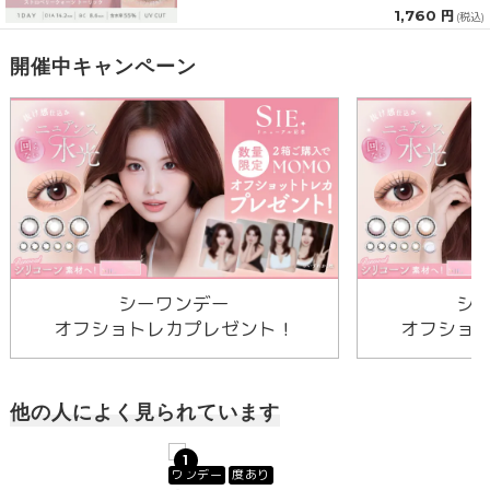
1,760 円
(税込)
開催中キャンペーン
シーワンデー
シ
オフショトレカプレゼント！
オフショ
他の人によく見られています
1
ワンデー
度あり