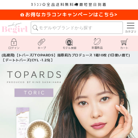
ｶﾗｺﾝ
全品送料無料
最短翌日到着
お得なカラコンキャンペーンはこちら>
カテゴリ
新着商品
ログイン
キープ
モデル検索
カート
(乱視用)【トパーズ/TOPARDS】指原莉乃プロデュ―ス 1箱10枚 (1日使い捨て)
［デートトパーズ(CYL -1.25)］