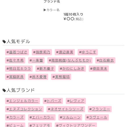
ブランド名
カラー名
1箱10枚入り
￥〇〇
(税込)
人気モデル
#
益若つばさ
#
指原莉乃
#
渡辺直美
#
ゆうこす
#
佐々木希
#
一条響
#
南部桃伽(なんぶももか)
#
白石麻衣
#
明日花キララ
#
新木優子
#
かわにしみき
#
倖田來未
#
宮脇咲良
#
鈴木愛理
#
実熊瑠琉
人気ブランド
#
エンジェルカラー
#
トパーズ
#
レヴィア
#
エヌズコレクション
#
ネオサイトシリーズ
#
フランミー
#
カラーズ
#
エバーカラー
#
リルムーン
#
ラヴェール
#
ビューム
#
フェリアモ
#
ヴィクトリアワンデー