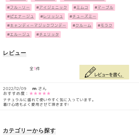
#
フル－リー
#
アイジェニック
#
ミムコ
#
マーブル
#
ピエナージュ
#
レリッシュ
#
チューズミー
#
キャンディーマジックワンデー
#
クルーム
#
モラク
#
エルージュ
#
チェリッタ
レビュー
1
全
件
2022/12/09
m
さん
おすすめ度：
★★★★★
ナチュラルに盛れて使いやすく気に入っています。
着け心地もよく愛用させて頂きます!
カテゴリーから探す