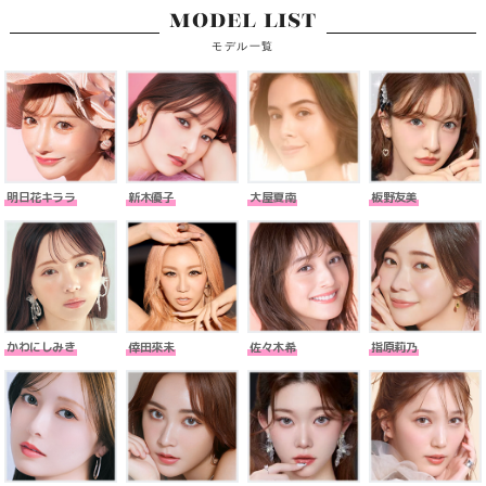
MODEL LIST
モデル一覧
明日花キララ
新木優子
大屋夏南
板野友美
かわにしみき
倖田來未
佐々木希
指原莉乃