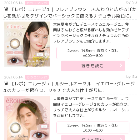
by Su
2021.06.14
カラコンレポ
【レポ】エルージュ｜フレアブラウン ふんわりと広がるぼか
しを効かせたデザインでベーシックに使えるナチュラル発色に。
大屋夏南がプロデュースするエルージュ。今
回はふんわりと広がるぼかしを効かせたデザ
インでベーシックに使えるナチュラル発色の
フレアブラウンをご紹介します♪…
2week
14.5mm
度あり・なし
±0.00～-8.00
続きを読む
by Su
2021.06.14
カラコンレポ
【レポ】エルージュ｜ルシールオークル イエロー×グレージ
ュのカラーが際立つ、リッチで大人な仕上がりに。
大屋夏南がプロデュースするエルージュ。今
回はイエロー×グレージュのカラーが際立つ、
リッチで大人な仕上がりのルシールオークル
をご紹介します♪…
2week
14.5mm
度あり・なし
±0.00～-8.00