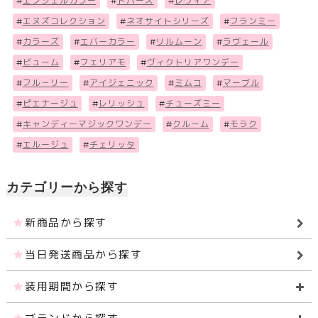
#
エンジェルカラー
#
トパーズ
#
レヴィア
#
エヌズコレクション
#
ネオサイトシリーズ
#
フランミー
#
カラーズ
#
エバーカラー
#
リルムーン
#
ラヴェール
#
ビューム
#
フェリアモ
#
ヴィクトリアワンデー
#
フル－リー
#
アイジェニック
#
ミムコ
#
マーブル
#
ピエナージュ
#
レリッシュ
#
チューズミー
#
キャンディーマジックワンデー
#
クルーム
#
モラク
#
エルージュ
#
チェリッタ
カテゴリーから探す
新商品から探す
当日発送商品から探す
装用期間から探す