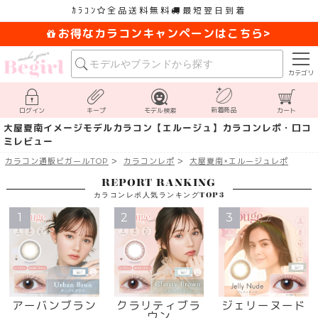
ｶﾗｺﾝ
全品送料無料
最短翌日到着
お得なカラコンキャンペーンはこちら>
カテゴリ
新着商品
ログイン
キープ
モデル検索
カート
大屋夏南イメージモデルカラコン【エルージュ】カラコンレポ・口コ
ミレビュー
カラコン通販ビガールTOP
カラコンレポ
大屋夏南×エルージュレポ
REPORT RANKING
カラコンレポ人気ランキングTOP3
1
2
3
アーバンブラン
クラリティブラ
ジェリーヌード
ウン