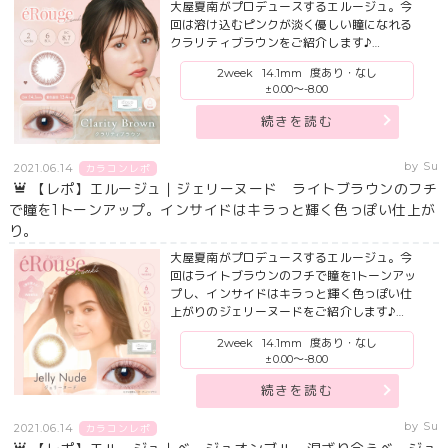
大屋夏南がプロデュースするエルージュ。今
回は溶け込むピンクが淡く優しい瞳になれる
クラリティブラウンをご紹介します♪…
2week
14.1mm
度あり・なし
±0.00～-8.00
続きを読む
by Su
2021.06.14
カラコンレポ
【レポ】エルージュ｜ジェリーヌード ライトブラウンのフチ
で瞳を1トーンアップ。インサイドはキラっと輝く色っぽい仕上が
り。
大屋夏南がプロデュースするエルージュ。今
回はライトブラウンのフチで瞳を1トーンアッ
プし、インサイドはキラっと輝く色っぽい仕
上がりのジェリーヌードをご紹介します♪…
2week
14.1mm
度あり・なし
±0.00～-8.00
続きを読む
by Su
2021.06.14
カラコンレポ