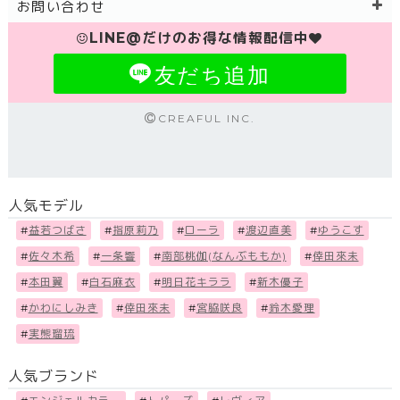
お問い合わせ
LINE@だけのお得な情報配信中
友だち追加
CREAFUL INC.
人気モデル
#
益若つばさ
#
指原莉乃
#
ローラ
#
渡辺直美
#
ゆうこす
#
佐々木希
#
一条響
#
南部桃伽(なんぶももか)
#
倖田來未
#
本田翼
#
白石麻衣
#
明日花キララ
#
新木優子
#
かわにしみき
#
倖田來未
#
宮脇咲良
#
鈴木愛理
#
実熊瑠琉
人気ブランド