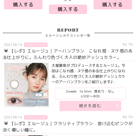
購入する
購入する
購入する
REPORT
エルージュカラコンレポ一覧
by Su
2021.06.14
カラコンレポ
【レポ】エルージュ｜アーバンブラン こなれ感・ヌケ感のあ
る仕上がりに。ふんわり色づく大人の絶妙アッシュカラー。
大屋夏南がプロデュースするエルージュ。今
回はこなれ感・ヌケ感のある仕上がりになれ
る、ふんわり色づく大人の絶妙アッシュカラ
ーのアーバンブランをご紹介します♪…
2week
14.1mm
度あり・なし
±0.00～-8.00
続きを読む
by Su
2021.06.14
カラコンレポ
【レポ】エルージュ｜クラリティブラウン 溶け込むピンクが
淡く優しい瞳に。