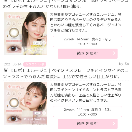
【レポ】エルージュ｜ベージュオンブル 混ざり合うベージュ
のグラデがちゅるんとかわいい瞳を演出。
大屋夏南がプロデュースするエルージュ。今
回は混ざり合うベージュのグラデがちゅるん
とかわいい瞳を演出してくれるベージュオン
ブルをご紹介します♪…
2week
14.5mm
度あり・なし
±0.00～-8.00
続きを読む
by Su
2021.06.14
カラコンレポ
【レポ】エルージュ｜ベイクドスフレ フチとインサイドのコ
ントラストでうるんだ瞳演出。上品で女性らしい仕上がりに。
大屋夏南がプロデュースするエルージュ。今
回はフチとインサイドのコントラストでうる
んだ瞳を演出し、上品で女性らしい仕上がり
のベイクドスフレをご紹介します♪…
2week
14.1mm
度あり・なし
±0.00～-8.00
続きを読む