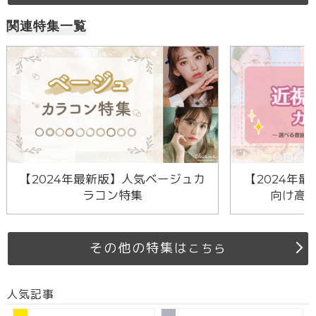
関連特集一覧
【2024年最新版】人気ベージュカ
【2024年最
ラコン特集
向け高
その他の特集は
こちら
人気記事