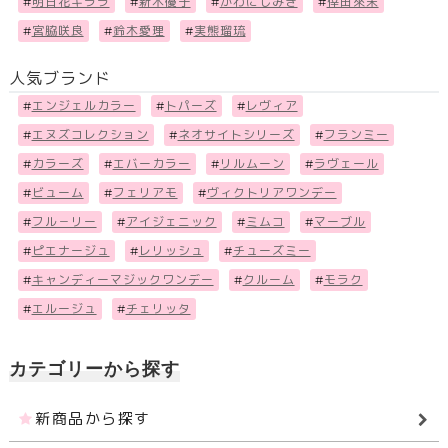
#
明日花キララ
#
新木優子
#
かわにしみき
#
倖田來未
#
宮脇咲良
#
鈴木愛理
#
実熊瑠琉
人気ブランド
#
エンジェルカラー
#
トパーズ
#
レヴィア
#
エヌズコレクション
#
ネオサイトシリーズ
#
フランミー
#
カラーズ
#
エバーカラー
#
リルムーン
#
ラヴェール
#
ビューム
#
フェリアモ
#
ヴィクトリアワンデー
#
フル－リー
#
アイジェニック
#
ミムコ
#
マーブル
#
ピエナージュ
#
レリッシュ
#
チューズミー
#
キャンディーマジックワンデー
#
クルーム
#
モラク
#
エルージュ
#
チェリッタ
カテゴリーから探す
新商品から探す