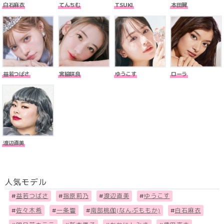
白石麻衣
てんちむ
TSUKI
本田翼
益若つばさ
宮脇咲良
ゆうこす
ローラ
渡辺直美
人気モデル
#
益若つばさ
#
指原莉乃
#
渡辺直美
#
ゆうこす
#
佐々木希
#
一条響
#
南部桃伽(なんぶももか)
#
白石麻衣