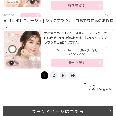
続きを読む
by Su
2021.06.14
カラコンレポ
【レポ】エルージュ｜シックブラウン 自然で存在感のある瞳
に。
大屋夏南がプロデュースするエルージュ。今
回は自然で存在感のある瞳になれるシックブ
ラウンをご紹介します♪…
2week
14.1mm
度あり・なし
±0.00～-8.00
続きを読む
1
2
▶
▶▶
1
2
/
pages
は
ブランドページ
コチラ