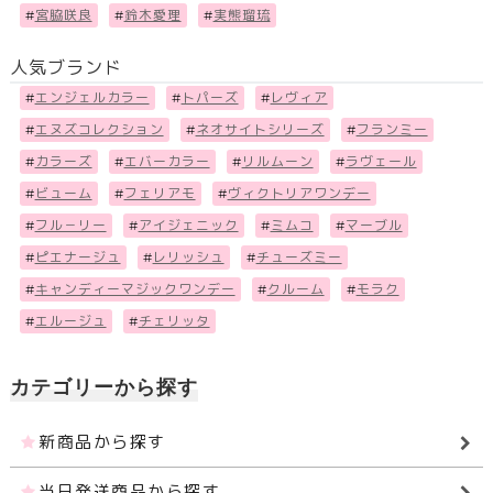
#
宮脇咲良
#
鈴木愛理
#
実熊瑠琉
人気ブランド
#
エンジェルカラー
#
トパーズ
#
レヴィア
#
エヌズコレクション
#
ネオサイトシリーズ
#
フランミー
#
カラーズ
#
エバーカラー
#
リルムーン
#
ラヴェール
#
ビューム
#
フェリアモ
#
ヴィクトリアワンデー
#
フル－リー
#
アイジェニック
#
ミムコ
#
マーブル
#
ピエナージュ
#
レリッシュ
#
チューズミー
#
キャンディーマジックワンデー
#
クルーム
#
モラク
#
エルージュ
#
チェリッタ
カテゴリーから探す
新商品から探す
当日発送商品から探す