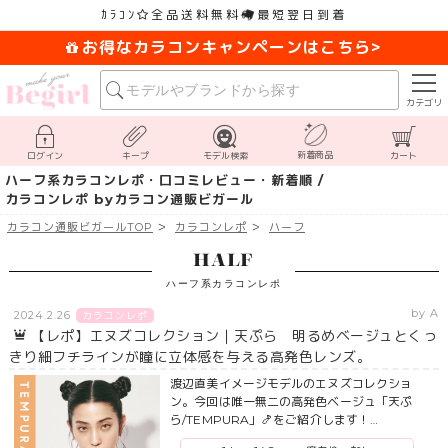
ｶﾗｺﾝ
全品送料無料
最短翌日到着
お得なカラコンキャンペーンはこちら>
カテゴリ
新着商品
ログイン
キープ
モデル検索
カート
ハーフ系カラコンレポ・口コミレビュー・新着順 /
カラコンレポ byカラコン通販ビガール
カラコン通販ビガールTOP
カラコンレポ
ハーフ
HALF
ハーフ系カラコンレポ
by A
2024.2.26
カラコンレポ
【レポ】エヌズコレクション｜天ぷら 明るめベージュとくっ
きり細フチラインが瞳に立体感を与える高発色レンズ。
渡辺直美イメージモデルのエヌズコレクショ
ン。今回は唯一無二の高発色ベージュ「天ぷ
ら/TEMPURA」🍤をご紹介します！…