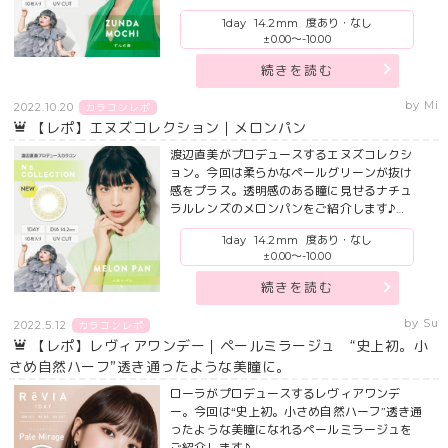
1day
14.2mm
度あり・なし
±0.00～-10.00
続きを読む
by Mi
2022.10.20
カラコンレポ
【レポ】エヌズコレクション｜メロンパン
渡辺直美がプロデュースするエヌズコレクシ
ョン。今回は柔らかなペールグリーンが抜け
感をプラス。透明感のある瞳に見せるナチュ
ラルレンズのメロンパンをご紹介します♪…
1day
14.2mm
度あり・なし
±0.00～-10.00
続きを読む
by Su
2022.5.12
カラコンレポ
【レポ】レヴィアワンデー｜ペールミラージュ “史上初。小
さめ自然ハーフ”透き通ったような美瞳に。
ローラがプロデュースするレヴィアワンデ
ー。今回は“史上初。小さめ自然ハーフ”透き通
ったような美瞳になれるペールミラージュを
ご紹介します♪…