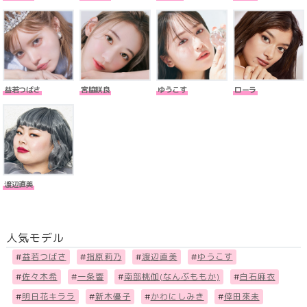
益若つばさ
宮脇咲良
ゆうこす
ローラ
渡辺直美
人気モデル
#
益若つばさ
#
指原莉乃
#
渡辺直美
#
ゆうこす
#
佐々木希
#
一条響
#
南部桃伽(なんぶももか)
#
白石麻衣
#
明日花キララ
#
新木優子
#
かわにしみき
#
倖田來未