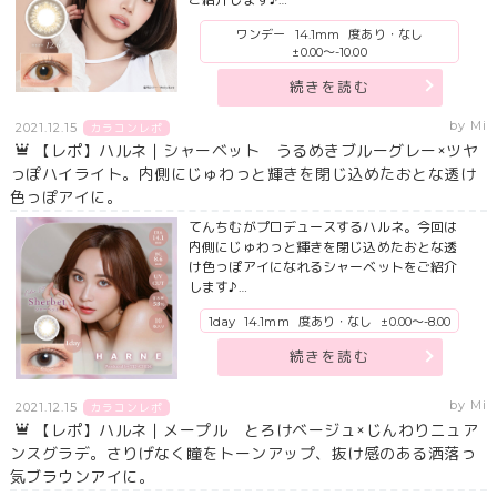
ワンデー
14.1mm
度あり・なし
±0.00～-10.00
続きを読む
by Mi
2021.12.15
カラコンレポ
【レポ】ハルネ｜シャーベット うるめきブルーグレー×ツヤ
っぽハイライト。内側にじゅわっと輝きを閉じ込めたおとな透け
色っぽアイに。
てんちむがプロデュースするハルネ。今回は
内側にじゅわっと輝きを閉じ込めたおとな透
け色っぽアイになれるシャーベットをご紹介
します♪…
1day
14.1mm
度あり・なし
±0.00～-8.00
続きを読む
by Mi
2021.12.15
カラコンレポ
【レポ】ハルネ｜メープル とろけベージュ×じんわりニュア
ンスグラデ。さりげなく瞳をトーンアップ、抜け感のある洒落っ
気ブラウンアイに。