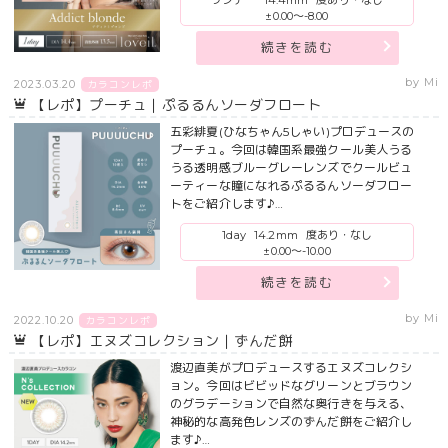
±0.00～-8.00
続きを読む
by Mi
2023.03.20
カラコンレポ
【レポ】プーチュ｜ぷるるんソーダフロート
五彩緋夏(ひなちゃん5しゃい)プロデュースの
プーチュ。今回は韓国系最強クール美人うる
うる透明感ブルーグレーレンズでクールビュ
ーティーな瞳になれるぷるるんソーダフロー
トをご紹介します♪…
1day
14.2mm
度あり・なし
±0.00～-10.00
続きを読む
by Mi
2022.10.20
カラコンレポ
【レポ】エヌズコレクション｜ずんだ餅
渡辺直美がプロデュースするエヌズコレクシ
ョン。今回はビビッドなグリーンとブラウン
のグラデーションで自然な奥行きを与える、
神秘的な高発色レンズのずんだ餅をご紹介し
ます♪…