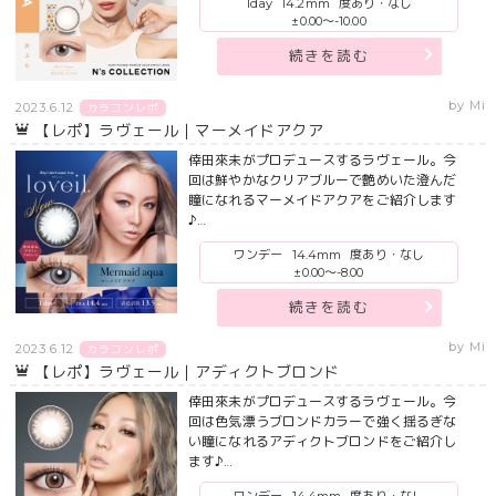
1day
14.2mm
度あり・なし
±0.00～-10.00
続きを読む
by Mi
2023.6.12
カラコンレポ
【レポ】ラヴェール｜マーメイドアクア
倖田來未がプロデュースするラヴェール。今
回は鮮やかなクリアブルーで艶めいた澄んだ
瞳になれるマーメイドアクアをご紹介します
♪…
ワンデー
14.4mm
度あり・なし
±0.00～-8.00
続きを読む
by Mi
2023.6.12
カラコンレポ
【レポ】ラヴェール｜アディクトブロンド
倖田來未がプロデュースするラヴェール。今
回は色気漂うブロンドカラーで強く揺るぎな
い瞳になれるアディクトブロンドをご紹介し
ます♪…
ワンデー
14.4mm
度あり・なし