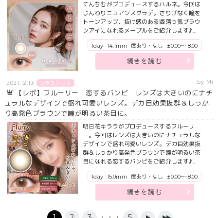
てんちむがプロデュースするハルネ。今回は
じんわりニュアンスグラデ。さりげなく瞳を
トーンアップ、抜け感のある洒落っ気ブラウ
ンアイになれるメープルをご紹介します♪…
1day
14.1mm
度あり・なし
±0.00～-8.00
続きを読む
by Mi
2021.12.13
カラコンレポ
【レポ】フルーリー｜恋するバンビ レンズは大きいのにナチ
ュラルなデザインで盛れ可愛いレンズ。デカ目効果抜群＆しっか
り高発色ブラウンで瞳が明るい茶目に。
明日花キララがプロデュースするフルーリ
ー。今回はレンズは大きいのにナチュラルな
デザインで盛れ可愛いレンズ。デカ目効果抜
群＆しっかり高発色ブラウンで瞳が明るい茶
目になれる恋するバンビをご紹介します♪…
1day
15.0mm
度あり・なし
±0.00～-8.00
続きを読む
1
2
3
・・・
5
▶
▶▶