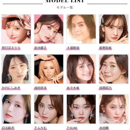
MODEL LIST
モデル一覧
明日花キララ
新木優子
大屋夏南
板野友美
かわにしみき
倖田來未
佐々木希
指原莉乃
白石麻衣
てんちむ
TSUKI
本田翼